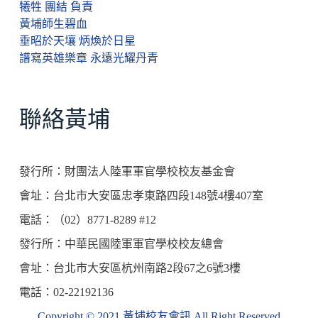
犧牲 團結 負責
黃埔師生碧血
垂昭於天壤 炳煥於日星
譜寫英雄樂章 永遠光耀丹青
聯絡黃埔
發行所：財團法人陸軍軍官學校校友基金會
會址：台北市大安區忠孝東路四段148號4樓407室
電話：（02）8771-8289 #12
發行所：中華民國陸軍軍官學校校友總會
會址：台北市大安區杭州南路2段67之6號3樓
電話：02-22192136
Copyright © 2021 黃埔校友會訊 All Right Reserved