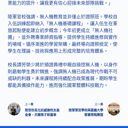
業能力的提升，讓我更有信心迎接未來部隊挑戰。」
陸軍官校強調，無人機教育並非僅止於證照班。學校自
入伍訓練起即納入「無人機基礎課程」，讓入伍生在軍
旅起點便能建立初步概念；今年初更成立「無人機社
團」，並外聘專業師資指導，提供學生持續進修與實作
的場域。循序漸進的學習架構，最終導向證照檢定，使
學生在理論、技術與應用上形成完整的培育體系。
校長譚芳榮少將於頒證典禮中親自操控無人機，以身作
則勗勉學生勇於精進，強調無人機已成為現代作戰不可
或缺的利器。未來課程將持續配合政策推展，期盼學生
都能具備操作能力，進而強化國軍整體科技戰力。
上一篇
上一篇
陸官校長北訪感謝校友基
陸軍軍官學校與嘉義大學
金會，共譜育才新篇章
簽署策略聯盟