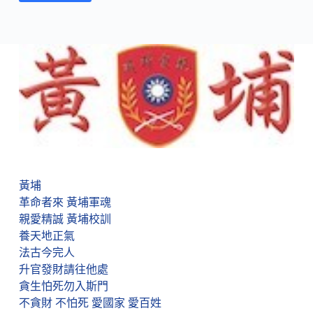
黃埔
革命者來 黃埔軍魂
親愛精誠 黃埔校訓
養天地正氣
法古今完人
升官發財請往他處
貪生怕死勿入斯門
不貪財 不怕死 愛國家 愛百姓