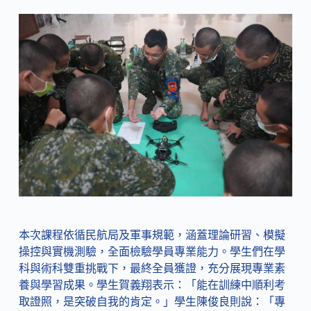
本次課程依循民航局及軍事規範，涵蓋理論研習、模擬
操控與實機測驗，全面檢驗學員專業能力。學生們在學
科與術科雙重挑戰下，最終全員獲證，充分展現專業素
養與學習成果。學生賀義翔表示：「能在訓練中順利考
取證照，是突破自我的肯定。」學生陳俊良則說：「專