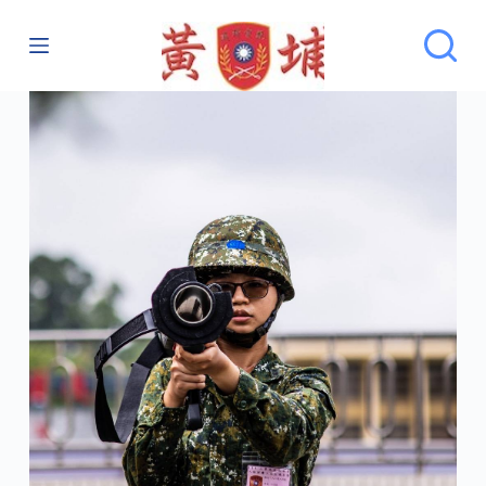
跳
至
主
要
內
容