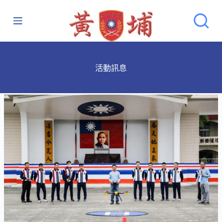
跳
至
主
要
內
活動訊息
容