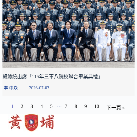
賴總統出席「115年三軍八院校聯合畢業典禮」
李 中焱
2026-07-03
…
1
2
3
4
5
7
8
9
10
下一頁 »