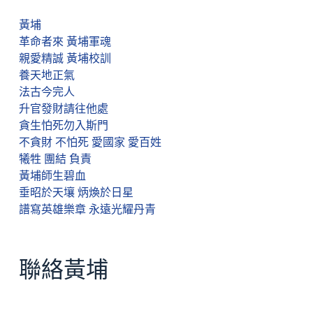
黃埔
革命者來 黃埔軍魂
親愛精誠 黃埔校訓
養天地正氣
法古今完人
升官發財請往他處
貪生怕死勿入斯門
不貪財 不怕死 愛國家 愛百姓
犧牲 團結 負責
黃埔師生碧血
垂昭於天壤 炳煥於日星
譜寫英雄樂章 永遠光耀丹青
聯絡黃埔