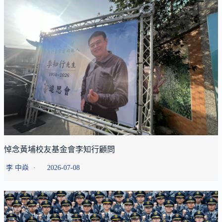
悼念黃埔校友基金會李知行顧問
李 中焱
2026-07-08