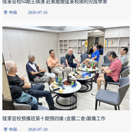
陸軍官校94期王靖湧 赴美威爾猛軍校順利完成學業
李 中焱
2026-07-16
陸軍官校預備班第十期預四連 (金蘭二會)籌備工作
李 中焱
2026-07-10