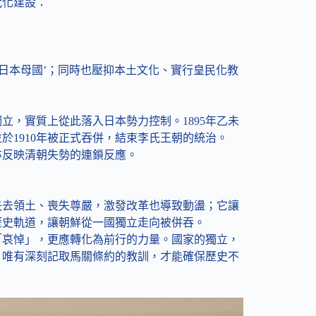
代化建設：
’日本母國’；同時也壓抑本土文化、實行皇民化教
立，實質上從此落入日本勢力控制。1895年乙未
於1910年被正式吞併，結束李氏王朝的統治。
亦反映清朝失勢的連鎖反應。
失去領土、喪失尊嚴，激發改革也導致動盪；它讓
歷史軌道，讓朝鮮從一國獨立走向被併吞。
「哀悼」，更應轉化為前行的力量。國家的獨立，
。唯有深刻記取馬關條約的教訓，才能確保歷史不