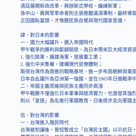
清廷展開新政改革，興辦新式學校、編練新軍；
孫中山、黃興等革命者則主張推翻滿清專制，最終導致
正因國恥當頭，才喚醒民族自覺與現代國家意識。
肆、對日本的影響
一、國力大幅躍升，邁入帝國時代
甲午戰爭的勝利與鉅額賠款，為日本帶來巨大經濟資
1. 強化陸軍，擴建海軍，發展重工業；
2. 強化中央集權，建構現代官僚體制；
取得台灣作為南進的戰略基地，進一步布局朝鮮與東
日本自此躍升為亞洲第一強國，並在1905年日俄戰爭
二、帝國主義思維與民族主義同步高漲
甲午戰勝不僅強化日本軍事與經濟實力，也激發其強
則以「皇道」為名推行軍國教育，日後逐步走向軍國
伍、對台灣的影響
一、台灣進入殖民時代
台灣被割讓後，曾短暫成立「台灣民主國」以示抗日