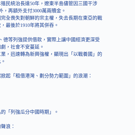
殖民統治長達50年，遼東半島儘管因三國干涉
，再額外支付3000萬兩贖金。
國完全喪失對朝鮮的宗主權，失去長期在東亞的戰
最後於1910年將其併吞。
、德等列強提供借款，實際上讓中國經濟更深受
加劇，社會不安蔓延。
工業，迅速轉為新興強權，顯現出「以戰養國」的
比。
年起掀起「租借港灣、劃分勢力範圍」的浪潮：
名的「列強瓜分中國時期」。
的聲浪：