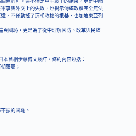
《馬關條約》。這不僅是甲午戰爭的結果，更是中國
在軍事與外交上的失敗，也揭示傳統政體完全無法
深遠，不僅動搖了清朝政權的根基，也加速東亞列
取這頁國恥，更是為了從中理解國防、改革與民族
章與日本首相伊藤博文簽訂，條約內容包括：
清朝藩屬；
弱不振的國恥。