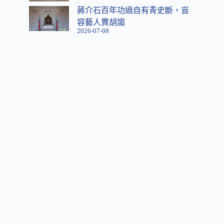
蔣介石百年功過自有青史斷，豈
容藝人賈胡謅
2026-07-08