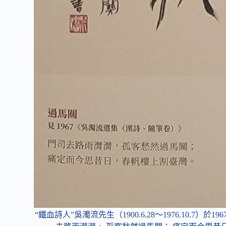
“鐵血詩人”吳濁流先生（1900.6.28～1976.10.