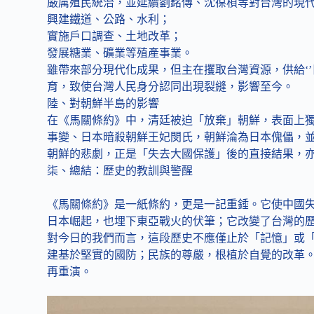
嚴厲殖民統治，並延續劉銘傳、沈葆楨等對台灣的現
興建鐵道、公路、水利；
實施戶口調查、土地改革；
發展糖業、礦業等殖產事業。
雖帶來部分現代化成果，但主在攫取台灣資源，供給‘
育，致使台灣人民身分認同出現裂縫，影響至今。
陸、對朝鮮半島的影響
在《馬關條約》中，清廷被迫「放棄」朝鮮，表面上獨
事變、日本暗殺朝鮮王妃閔氏，朝鮮淪為日本傀儡，並
朝鮮的悲劇，正是「失去大國保護」後的直接結果，
柒、總結：歷史的教訓與警醒
《馬關條約》是一紙條約，更是一記重錘。它使中國
日本崛起，也埋下東亞戰火的伏筆；它改變了台灣的
對今日的我們而言，這段歷史不應僅止於「記憶」或
建基於堅實的國防；民族的尊嚴，根植於自覺的改革
再重演。