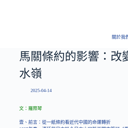
跳
至
主
要
內
關於我
容
馬關條約的影響：改
水嶺
2025-04-14
文：羅際琴
壹、前言：從一紙條約看近代中國的命運轉折