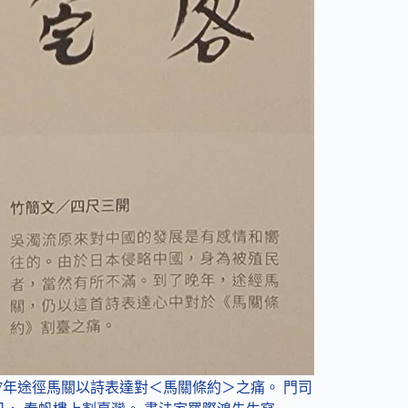
7）於1967年途徑馬關以詩表達對＜馬關條約＞之痛。 門司