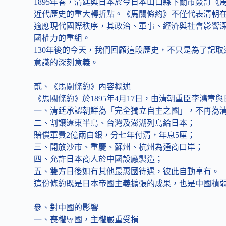
1895年春，清廷與日本於今日本山口縣下關市簽訂
近代歷史的重大轉折點。《馬關條約》不僅代表清朝
適應現代國際秩序，其政治、軍事、經濟與社會影響
國權力的重組。
130年後的今天，我們回顧這段歷史，不只是為了記
意識的深刻意義。
貳、《馬關條約》內容概述
《馬關條約》於1895年4月17日，由清朝重臣李鴻
一、清廷承認朝鮮為「完全獨立自主之國」，不再為
二、割讓遼東半島、台灣及澎湖列島給日本；
賠償軍費2億兩白銀，分七年付清，年息5厘；
三、開放沙市、重慶、蘇州、杭州為通商口岸；
四、允許日本商人於中國設廠製造；
五、雙方日後如有其他最惠國待遇，彼此自動享有。
這份條約既是日本帝國主義擴張的成果，也是中國積
參、對中國的影響
一、喪權辱國，主權嚴重受損