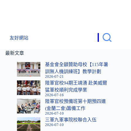
友好網站
最新文章
基金會全額贊助母校【115年暑
訓無人機訓練班】教學計劃
2026-07-21
陸軍官校94期王靖湧 赴美威爾
猛軍校順利完成學業
2026-07-16
陸軍官校預備班第十期預四連
(金蘭二會)籌備工作
2026-07-10
三軍九軍事院校聯合入伍
2026-07-10