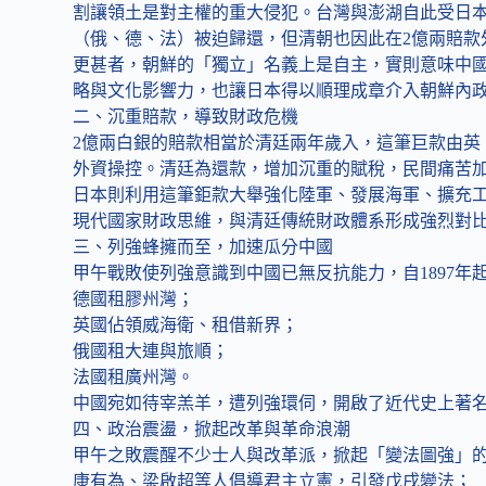
割讓領土是對主權的重大侵犯。台灣與澎湖自此受日本
（俄、德、法）被迫歸還，但清朝也因此在2億兩賠款外
更甚者，朝鮮的「獨立」名義上是自主，實則意味中
略與文化影響力，也讓日本得以順理成章介入朝鮮內政，
二、沉重賠款，導致財政危機
2億兩白銀的賠款相當於清廷兩年歲入，這筆巨款由英
外資操控。清廷為還款，增加沉重的賦稅，民間痛苦
日本則利用這筆鉅款大舉強化陸軍、發展海軍、擴充
現代國家財政思維，與清廷傳統財政體系形成強烈對
三、列強蜂擁而至，加速瓜分中國
甲午戰敗使列強意識到中國已無反抗能力，自1897
德國租膠州灣；
英國佔領威海衛、租借新界；
俄國租大連與旅順；
法國租廣州灣。
中國宛如待宰羔羊，遭列強環伺，開啟了近代史上著
四、政治震盪，掀起改革與革命浪潮
甲午之敗震醒不少士人與改革派，掀起「變法圖強」
康有為、梁啟超等人倡導君主立憲，引發戊戌變法；