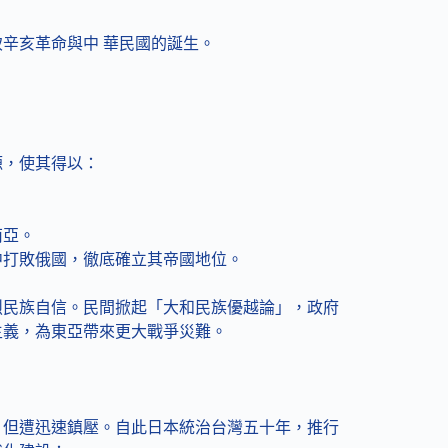
辛亥革命與中 華民國的誕生。
源，使其得以：
南亞。
中打敗俄國，徹底確立其帝國地位。
烈民族自信。民間掀起「大和民族優越論」，政府
主義，為東亞帶來更大戰爭災難。
，但遭迅速鎮壓。自此日本統治台灣五十年，推行