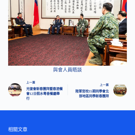
與會人員晤談
上一篇
上一篇
光復會新春團拜暨春酒餐
陸軍官校35期同學會北
會12日假水粵香餐廳舉
部地區同學新春團拜
行
相關文章