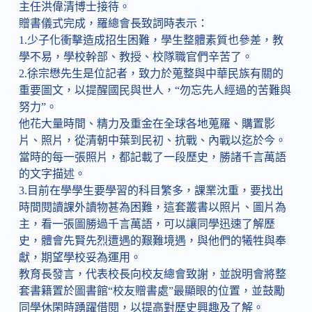
主任洪偉清博士接待。
贈書儀式完成，羅總會長致詞時表示：
1.少子化衝擊造成招生困難，學生整體素質也參差，教
學不易，學校幹部、教授、校隊職官們辛苦了。
2.徐宗懋先生是位記者，致力於蒐整與中華民族有關的
重要圖文，以提醒國民與世人，“勿忘先人經過的苦難與
努力”。
他花大量時間、精力及重金在全球各地蒐羅、購置影
片、照片，從清朝中葉到民初、抗戰、內戰以迄於今。
當時的每一張照片，都記載了一段歷史，勝諸千言萬語
的文字描述。
3.目前在學學生要學習的科目繁多，課業沈重，要找出
時間閱讀課外讀物甚為困難，這套叢書以照片、圖片為
主，看一張圖勝過千言萬語，可以讓同學迅速了解歷
史，體會先賢先烈遭遇的艱難境遇，與他們的犧牲與奉
獻，期望學校妥為運用。
教育長發言，代表校長向校友總會致謝，並說明會將整
套書籍置於圖書館“校友贈書處”最顯眼的位置，並鼓勵
同學休閑時踴躍借閱，以提高對歷史興趣及了解。