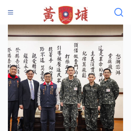
跳
至
主
要
內
容