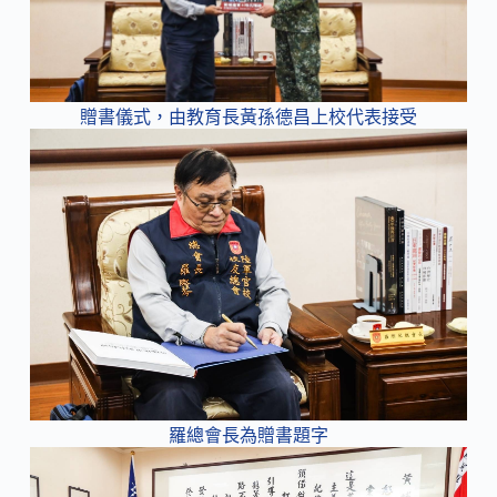
贈書儀式，由教育長黃孫德昌上校代表接受
羅總會長為贈書題字