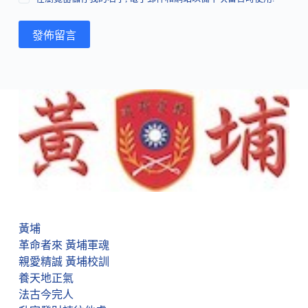
發佈留言
黃埔
革命者來 黃埔軍魂
親愛精誠 黃埔校訓
養天地正氣
法古今完人