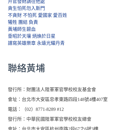
升官發財請往他處
貪生怕死勿入斯門
不貪財 不怕死 愛國家 愛百姓
犧牲 團結 負責
黃埔師生碧血
垂昭於天壤 炳煥於日星
譜寫英雄樂章 永遠光耀丹青
聯絡黃埔
發行所：財團法人陸軍軍官學校校友基金會
會址：台北市大安區忠孝東路四段148號4樓407室
電話：（02）8771-8289 #12
發行所：中華民國陸軍軍官學校校友總會
會址：台北市大安區杭州南路2段67之6號3樓