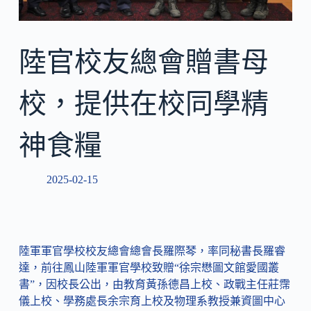
陸官校友總會贈書母
校，提供在校同學精
神食糧
2025-02-15
陸軍軍官學校校友總會總會長羅際琴，率同秘書長羅睿
達，前往鳳山陸軍軍官學校致贈“徐宗懋圖文館愛國叢
書”，因校長公出，由教育黃孫德昌上校、政戰主任莊霈
儀上校、學務處長余宗育上校及物理系教授兼資圖中心