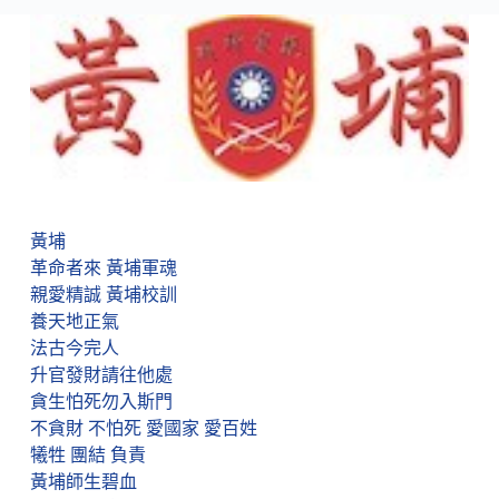
黃埔
革命者來 黃埔軍魂
親愛精誠 黃埔校訓
養天地正氣
法古今完人
升官發財請往他處
貪生怕死勿入斯門
不貪財 不怕死 愛國家 愛百姓
犧牲 團結 負責
黃埔師生碧血