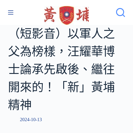
跳
至
主
要
（短影音）以軍人之
內
容
父為榜樣，汪耀華博
士論承先啟後、繼往
開來的！「新」黃埔
精神
2024-10-13