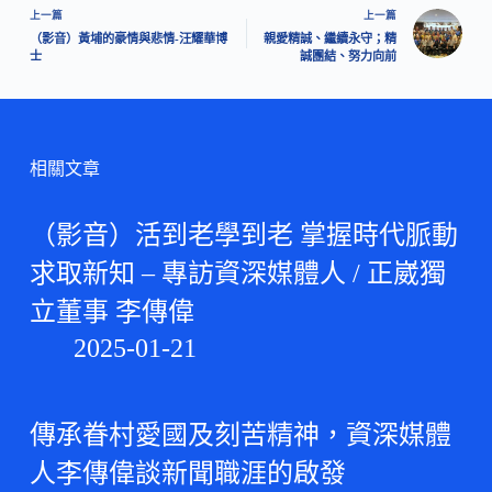
上一篇
上一篇
（影音）黃埔的豪情與悲情-汪耀華博
親愛精誠、繼續永守；精
士
誠團結、努力向前
相關文章
（影音）活到老學到老 掌握時代脈動
求取新知 – 專訪資深媒體人 / 正崴獨
立董事 李傳偉
2025-01-21
傳承眷村愛國及刻苦精神，資深媒體
人李傳偉談新聞職涯的啟發