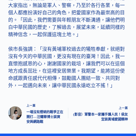
大家指出，無論是軍人、警察，乃至於各行各業，每一
個人都應扮演好自己的角色，把愛國家作為最崇高的目
的。「因此，我們需要與年輕朋友不斷溝通，讓他們明
白中華民國的歷史，了解過去，展望未來，延續同樣的
精神信念，一起保護這塊土地。」
侯市長強調：「沒有黃埔軍校過去的犧牲奉獻，就絕對
沒有今天的中華民國，更沒有現在的臺灣！因此，我一
直懷抱感恩的心，謝謝國家的栽培，讓我們可以在這個
地方成長茁壯，在這裡安居樂業。我期望，能將這份使
命感跟責任感代代相傳，鼓勵國人團結一致、共同對
外，一起邁向未來，讓中華民國永遠屹立不搖！」
上一篇
上一篇
一場沒有煙硝的戰爭正在
(影音）軍警本一家攜手護人民！侯友
開打---汪耀華博士談資
宜談黃埔愛國精神
安與網路戰