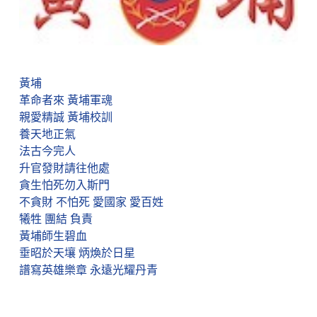
黃埔
革命者來 黃埔軍魂
親愛精誠 黃埔校訓
養天地正氣
法古今完人
升官發財請往他處
貪生怕死勿入斯門
不貪財 不怕死 愛國家 愛百姓
犧牲 團結 負責
黃埔師生碧血
垂昭於天壤 炳煥於日星
譜寫英雄樂章 永遠光耀丹青