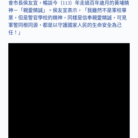
會市長侯友宜，暢談今（113）年走過百年歲月的黃埔精
神－「親愛精誠」。侯友宜表示，「我雖然不是軍校畢
業，但是警官學校的精神，同樣是信奉親愛精誠，可見
軍警同根同源，都是以守護國家人民的生命安全為己
任！」