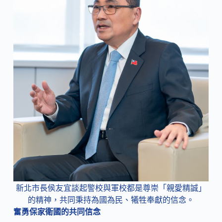
新北市長侯友宜談起警校與軍校都是尊崇「親愛精誠」
的精神，共同秉持為國為民、犧牲奉獻的信念。
奮勇保家衛國的共同信念