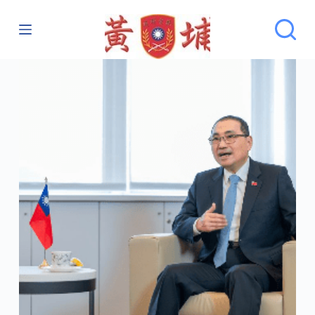
跳
至
主
要
內
容