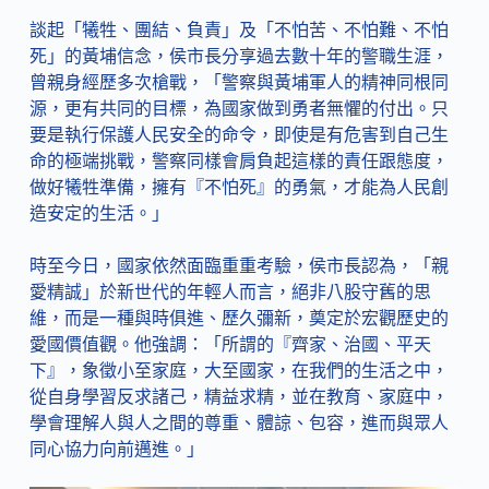
談起「犧牲、團結、負責」及「不怕苦、不怕難、不怕
死」的黃埔信念，侯市長分享過去數十年的警職生涯，
曾親身經歷多次槍戰，「警察與黃埔軍人的精神同根同
源，更有共同的目標，為國家做到勇者無懼的付出。只
要是執行保護人民安全的命令，即使是有危害到自己生
命的極端挑戰，警察同樣會肩負起這樣的責任跟態度，
做好犧牲準備，擁有『不怕死』的勇氣，才能為人民創
造安定的生活。」
時至今日，國家依然面臨重重考驗，侯市長認為，「親
愛精誠」於新世代的年輕人而言，絕非八股守舊的思
維，而是一種與時俱進、歷久彌新，奠定於宏觀歷史的
愛國價值觀。他強調：「所謂的『齊家、治國、平天
下』，象徵小至家庭，大至國家，在我們的生活之中，
從自身學習反求諸己，精益求精，並在教育、家庭中，
學會理解人與人之間的尊重、體諒、包容，進而與眾人
同心協力向前邁進。」