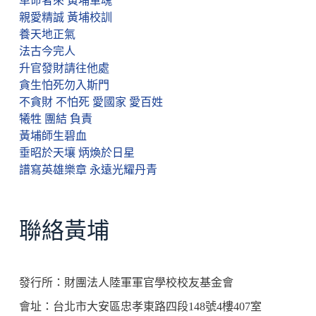
革命者來 黃埔軍魂
親愛精誠 黃埔校訓
養天地正氣
法古今完人
升官發財請往他處
貪生怕死勿入斯門
不貪財 不怕死 愛國家 愛百姓
犧牲 團結 負責
黃埔師生碧血
垂昭於天壤 炳煥於日星
譜寫英雄樂章 永遠光耀丹青
聯絡黃埔
發行所：財團法人陸軍軍官學校校友基金會
會址：台北市大安區忠孝東路四段148號4樓407室