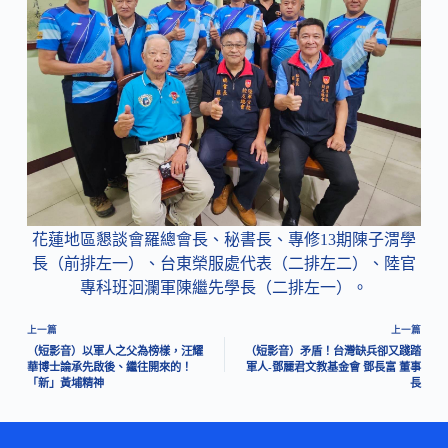
花蓮地區懇談會羅總會長、秘書長、專修13期陳子渭學
長（前排左一）、台東榮服處代表（二排左二）、陸官
專科班洄瀾軍陳繼先學長（二排左一）。
上一篇
上一篇
（短影音）以軍人之父為榜樣，汪耀
（短影音）矛盾！台灣缺兵卻又踐踏
華博士論承先啟後、繼往開來的！
軍人-鄧麗君文教基金會 鄧長富 董事
「新」黃埔精神
長