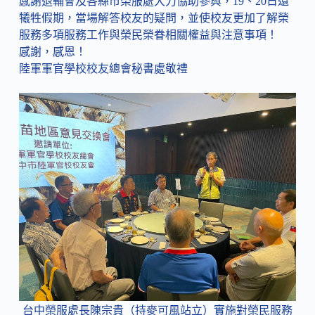
感謝退輔會及各縣市榮服處大力協助參與，19、20日還
犧牲假期，當場解答校友的疑問，並使校友更加了解榮
服務多項服務工作與榮民榮眷相關權益與注意事項！
感謝，感恩！
陸軍軍官學校校友總會秘書處敬禮
台中榮服處長陳宗貴（持麥可風站立）實施對榮民服務