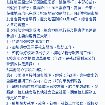
基隆地區原定時間因颱風影響，延後舉行；中彰投苗17
日假台中舉行，接續於19、20日雲嘉南、高屏、台東、
花蓮地區均已完成；桃園地區預劃於11月9日併桃園市校
友會會員大會舉行；雙北地區則於11月30日，總會會員
大會時實施。
此次懇談會相當成功，總會地區執行長及期班代表踴躍
參加。主要內容有五大項：
1、持續加強校友服務工作。
2、加強遺眷及清寒校友關懷、慰助工作。
3、如何做好校友傑出子女、模範父親母親表揚工作。
4.校友關心之退俸改革事項（年改，是執政黨對軍公教
警消的抹黑用詞）。
5.其他關心事項之研討。
第4、5兩項直接討論與說明、解惑；前3項，會中做出的
重要建議與工作方向，在此；特向學長們報告：
1、輔導各縣市成立區域陸官校友會，結合地方政府、榮
服處、校友總會及其他社會公益社團，期使校友服務工
作更加完善。
2、針對校友就學、就業、就醫、就養工作服務，除校友