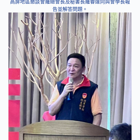
高屏地區懇談會羅總會長及秘書長羅睿達向與會學長報
告並解答問題。