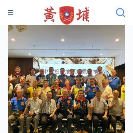
跳
至
主
要
內
容