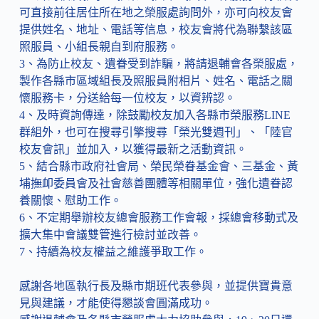
可直接前往居住所在地之榮服處詢問外，亦可向校友會
提供姓名、地址、電話等信息，校友會將代為聯繫該區
照服員、小組長親自到府服務。
3、為防止校友、遺眷受到詐騙，將請退輔會各榮服處，
製作各縣市區域組長及照服員附相片、姓名、電話之關
懷服務卡，分送給每一位校友，以資辨認。
4、及時資詢傳達，除鼓勵校友加入各縣市榮服務LINE
群組外，也可在搜尋引擎搜尋「榮光雙週刊」、「陸官
校友會訊」並加入，以獲得最新之活動資訊。
5、結合縣市政府社會局、榮民榮眷基金會、三基金、黃
埔撫卹委員會及社會慈善團體等相關單位，強化遺眷認
養關懷、慰助工作。
6、不定期舉辦校友總會服務工作會報，採總會移動式及
擴大集中會議雙管進行檢討並改善。
7、持續為校友權益之維護爭取工作。
感謝各地區執行長及縣市期班代表參與，並提供寶貴意
見與建議，才能使得懇談會圓滿成功。