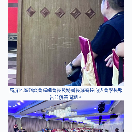
高屏地區懇談會羅總會長及秘書長羅睿達向與會學長報
告並解答問題。