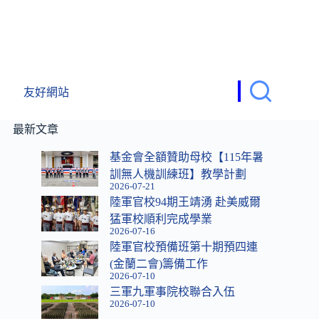
友好網站
最新文章
基金會全額贊助母校【115年暑
訓無人機訓練班】教學計劃
2026-07-21
陸軍官校94期王靖湧 赴美威爾
猛軍校順利完成學業
2026-07-16
陸軍官校預備班第十期預四連
(金蘭二會)籌備工作
2026-07-10
三軍九軍事院校聯合入伍
2026-07-10