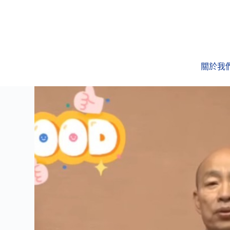
跳
至
主
要
內
關於我
容