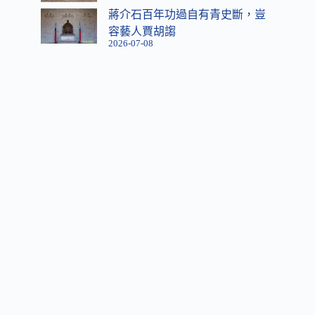
蔣介石百年功過自有青史斷，豈
容藝人賈胡謅
2026-07-08