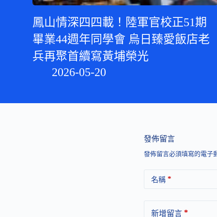
鳳山情深四四載！陸軍官校正51期
畢業44週年同學會 烏日臻愛飯店老
兵再聚首續寫黃埔榮光
2026-05-20
發佈留言
發佈留言必須填寫的電子
*
名稱
*
新增留言