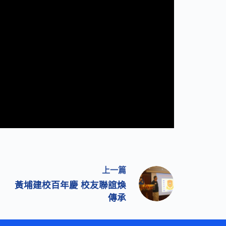
上一篇
黃埔建校百年慶 校友聯誼煥
傳承