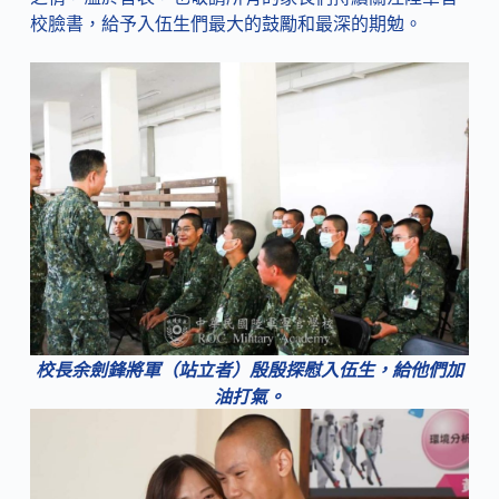
校臉書，給予入伍生們最大的鼓勵和最深的期勉。
校長余劍鋒將軍（站立者）殷殷探慰入伍生，給他們加
油打氣。