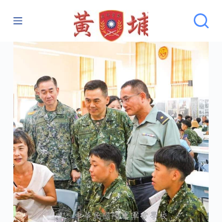
跳
至
主
要
內
容