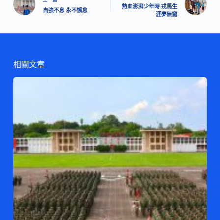
熱血澎湃少年時 戎馬生
自強不息 永不懈怠
涯夢無窮
相關文章