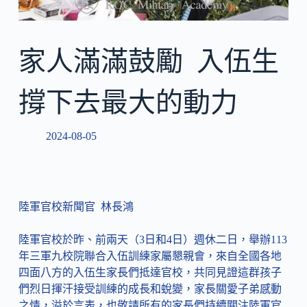
家人滿滿鼓勵 入伍生
撐下去最大的動力
2024-08-05
陸軍官校新聞官 林長鴻
陸軍官校於昨、前兩天（3日和4日）週休二日，舉辦113
年三軍九校院聯合入伍訓練家屬懇親會，來自全國各地
四面八方的入伍生家長們抵達官校，共同見證這群孩子
們烈日揮汗接受訓練的成長和蛻變，家長關愛子弟感動
之情，溢於言表，也敬請所有的家長們持續關注陸軍官