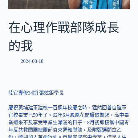
在心理作戰部隊成長
的我
2024-08-18
陸官專修34期 張炫鉅學長
慶祝黃埔建軍建校一百週年校慶之時，猛然回首自陸軍
官校畢業已50年了。62年6月鳳凰花開驪歌響起，高中畢
業還來不及享受畢業生瀟灑的日子，8月初即接獲中國青
年反共救國團總團部寄來通知慰勉，及附甄選簡章乙
份，歡迎加入革命行列。自覺完成高中學業，僅是人生