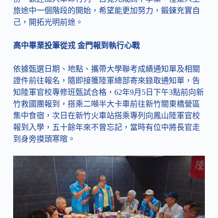
旅途中一個階段的開始，希望能更加努力，鍛鍊充實自
己，開拓光明前途。
高中畢業投筆從戎 金門報到執行心戰
依據甄選日期、地點、攜帶大學聯考成績通知單及相關
證件前往報名，隨即接獲陸軍總部寄來錄取通知單，告
知陸軍官校專修班甄試合格，62年9月5日下午3點前向新
竹救國團報到，搭乘二噸半大卡車前往新竹關東橋營區
集中食宿，次日在新竹火車站搭乘專列向鳳山陸軍官校
報到入學，五十餘年來不曾忘記，當時有位中將長官走
到身旁摸頭寒暄。