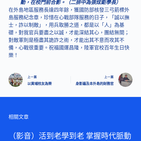
動，在校門前合影。（二排中為張炫鉅學長）
在外島地區服務長達四年餘，獲國防部核發三弓箭標外
島服務紀念章，珍惜在心戰部隊服務的日子，「誠以撫
士，詐以制敵」，用兵取勝之道，都是以「人」為基
礎，對我官兵要盡之以誠，才能深結其心，團結無間；
對敵軍則是極盡其詭詐之術，才能出其不意而攻其不
備，心戰很重要。祝福國運昌隆，陸軍官校百年生日快
樂！
上一篇
上一篇
以黄埔校友為榮
身影遍及本外島的財務官
相關文章
（影音）活到老學到老 掌握時代脈動