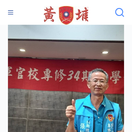
跳
至
主
要
內
容