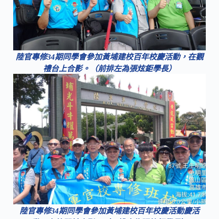
陸官專修34期同學會參加黃埔建校百年校慶活動，在觀
禮台上合影。（前排左為張炫鉅學長）
陸官專修34期同學會參加黃埔建校百年校慶活動慶活