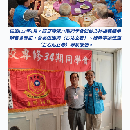
民國113年4月，陸官專修34期同學會假台北祥福餐廳舉
辦餐會聯誼，會長張國興（右站立者）、總幹事張炫鉅
（左右站立者）聯袂敬酒。