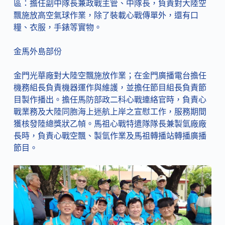
區：擔任副中隊長兼政戰主管、中隊長，負責對大陸空
飄施放高空氣球作業，除了裝載心戰傳單外，還有口
糧、衣服，手錶等實物。
金馬外島部份
金門光華廠對大陸空飄施放作業；在金門廣播電台擔任
機務組長負責機器運作與維護，並擔任節目組長負責節
目製作播出。擔任馬防部政二科心戰連絡官時，負責心
戰業務及大陸同胞海上迷航上岸之宣慰工作，服務期間
獲核發陸總獎狀乙幀。馬祖心戰特遣隊隊長兼製氫廠廠
長時，負責心戰空飄、製氫作業及馬祖轉播站轉播廣播
節目。