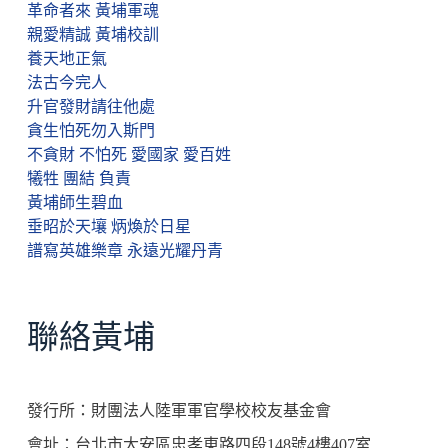
革命者來 黃埔軍魂
親愛精誠 黃埔校訓
養天地正氣
法古今完人
升官發財請往他處
貪生怕死勿入斯門
不貪財 不怕死 愛國家 愛百姓
犧牲 團結 負責
黃埔師生碧血
垂昭於天壤 炳煥於日星
譜寫英雄樂章 永遠光耀丹青
聯絡黃埔
發行所：財團法人陸軍軍官學校校友基金會
會址：台北市大安區忠孝東路四段148號4樓407室