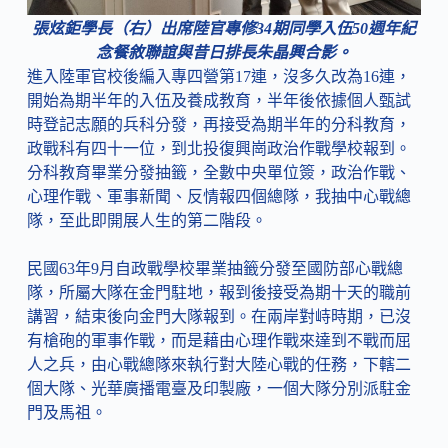
張炫鉅學長（右）出席陸官專修34期同學入伍50週年紀
念餐敘聯誼與昔日排長朱晶興合影。
進入陸軍官校後編入專四營第17連，沒多久改為16連，
開始為期半年的入伍及養成教育，半年後依據個人甄試
時登記志願的兵科分發，再接受為期半年的分科教育，
政戰科有四十一位，到北投復興崗政治作戰學校報到。
分科教育畢業分發抽籤，全數中央單位簽，政治作戰、
心理作戰、軍事新聞、反情報四個總隊，我抽中心戰總
隊，至此即開展人生的第二階段。
民國63年9月自政戰學校畢業抽籤分發至國防部心戰總
隊，所屬大隊在金門駐地，報到後接受為期十天的職前
講習，結束後向金門大隊報到。在兩岸對峙時期，已沒
有槍砲的軍事作戰，而是藉由心理作戰來達到不戰而屈
人之兵，由心戰總隊來執行對大陸心戰的任務，下轄二
個大隊、光華廣播電臺及印製廠，一個大隊分別派駐金
門及馬祖。