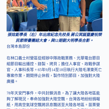
張炫鉅學長（右）年出席紀念先校長 蔣公冥誕暨慶祝榮
民節榮譽團結大會，與52期劉大明學長合影。
台灣本島部份
在林口義士村營區從經辦中隊政戰業務、光華電台節目
組節目輸出播控、錄製、拷貝；擔任人事官、政戰參謀
官、人事科長等。65年9月14至18日執行大陸毛澤東死亡
專案作業，期間停止休假，製作特別節目，加強對大陸
廣播。
78年天安門事件，中共封鎖消息，為了讓大陸各地區能
夠了解現況，奉命加強對大陸空飄，台灣各地紛紛捐報
紙，用高空氣球空飄將訊息飄送至大陸各地區。苗栗營