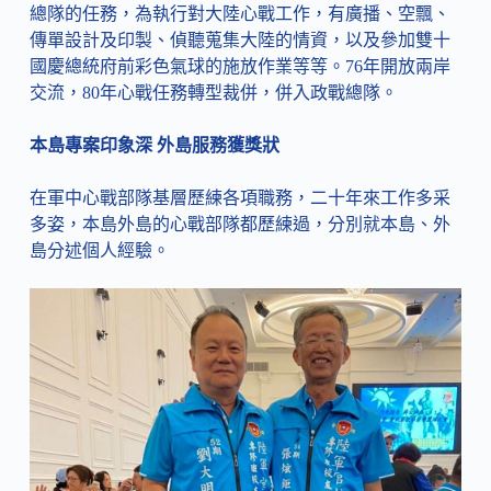
總隊的任務，為執行對大陸心戰工作，有廣播、空飄、
傳單設計及印製、偵聽蒐集大陸的情資，以及參加雙十
國慶總統府前彩色氣球的施放作業等等。76年開放兩岸
交流，80年心戰任務轉型裁併，併入政戰總隊。
本島專案印象深 外島服務獲獎狀
在軍中心戰部隊基層歷練各項職務，二十年來工作多采
多姿，本島外島的心戰部隊都歷練過，分別就本島、外
島分述個人經驗。