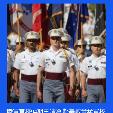
陸軍官校94期王靖湧 赴美威爾猛軍校