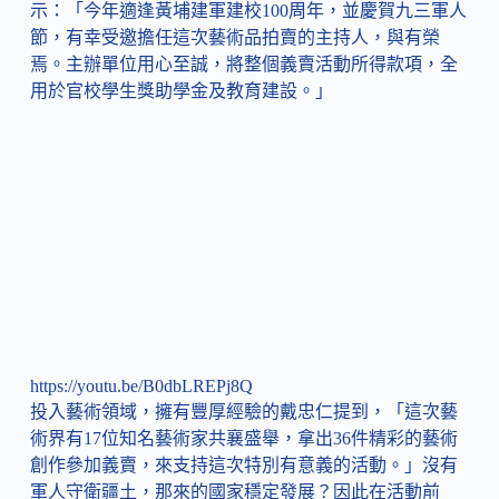
示：「今年適逢黃埔建軍建校100周年，並慶賀九三軍人
節，有幸受邀擔任這次藝術品拍賣的主持人，與有榮
焉。主辦單位用心至誠，將整個義賣活動所得款項，全
用於官校學生獎助學金及教育建設。」
https://youtu.be/B0dbLREPj8Q
投入藝術領域，擁有豐厚經驗的戴忠仁提到，「這次藝
術界有17位知名藝術家共襄盛舉，拿出36件精彩的藝術
創作參加義賣，來支持這次特別有意義的活動。」沒有
軍人守衛疆土，那來的國家穩定發展？因此在活動前