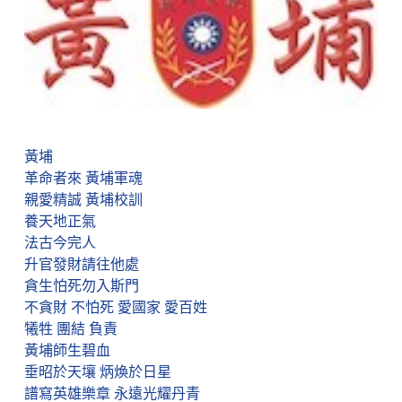
黃埔
革命者來 黃埔軍魂
親愛精誠 黃埔校訓
養天地正氣
法古今完人
升官發財請往他處
貪生怕死勿入斯門
不貪財 不怕死 愛國家 愛百姓
犧牲 團結 負責
黃埔師生碧血
垂昭於天壤 炳煥於日星
譜寫英雄樂章 永遠光耀丹青