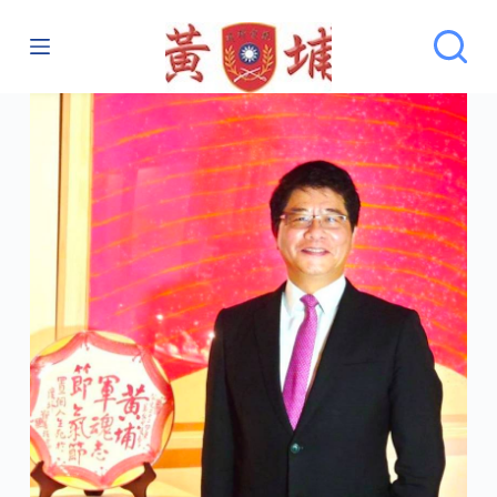
跳
至
主
要
內
容