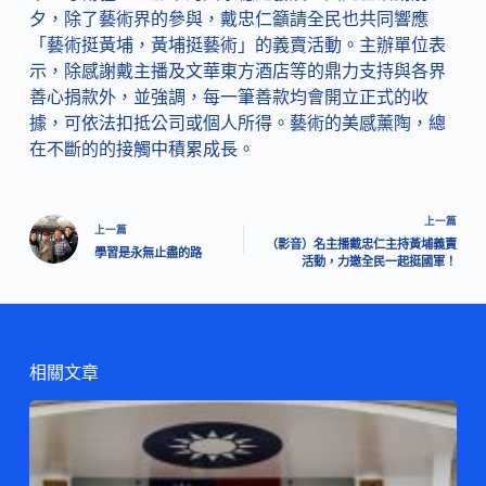
夕，除了藝術界的參與，戴忠仁籲請全民也共同響應
「藝術挺黃埔，黃埔挺藝術」的義賣活動。主辦單位表
示，除感謝戴主播及文華東方酒店等的鼎力支持與各界
善心捐款外，並強調，每一筆善款均會開立正式的收
據，可依法扣抵公司或個人所得。藝術的美感薰陶，總
在不斷的的接觸中積累成長。
上一篇
上一篇
（影音）名主播戴忠仁主持黃埔義賣
學習是永無止盡的路
活動，力邀全民一起挺國軍！
相關文章