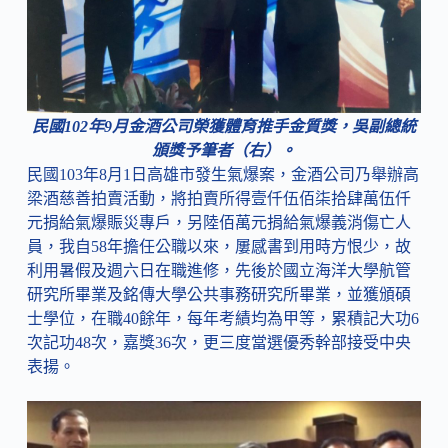
民國102年9月金酒公司榮獲體育推手金質獎，吳副總統
頒獎予筆者（右）。
民國103年8月1日高雄市發生氣爆案，金酒公司乃舉辦高
梁酒慈善拍賣活動，將拍賣所得壹仟伍佰柒拾肆萬伍仟
元捐給氣爆賑災專戶，另陸佰萬元捐給氣爆義消傷亡人
員，我自58年擔任公職以來，屢感書到用時方恨少，故
利用暑假及週六日在職進修，先後於國立海洋大學航管
研究所畢業及銘傳大學公共事務研究所畢業，並獲頒碩
士學位，在職40餘年，每年考績均為甲等，累積記大功6
次記功48次，嘉獎36次，更三度當選優秀幹部接受中央
表揚。