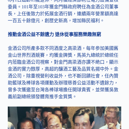
委員。101年至103年獲金門縣政府聘任為金酒公司董事
長，上任後致力於拓展金酒行銷，連續兩年營業額高達
一百五十餘億元，創歴史新高，增加縣民福利。
推動金酒公益不餘遺力 退休從事服務樂趣無窮
金酒公司所產多款不同酒度之高梁酒，每年参加美國舊
金山世界烈酒競賽，均獲金牌獎，馬英九總統於總統任
内蒞臨金酒公司視察，對金門高梁酒亦讚不絶口，顯示
金酒的實力醇厚，高超的釀酒工藝及品質名揚中外。金
酒公司，除重視營利收益外，也不斷回饋社會，任內贊
助籃球及棒球各項運動及辦理慈善公益活動不遺餘力，
曾多次獲邀至台灣各棒球場擔任開球貴賓，並榮獲吳敦
義前副總統頒發體育推手金質獎。