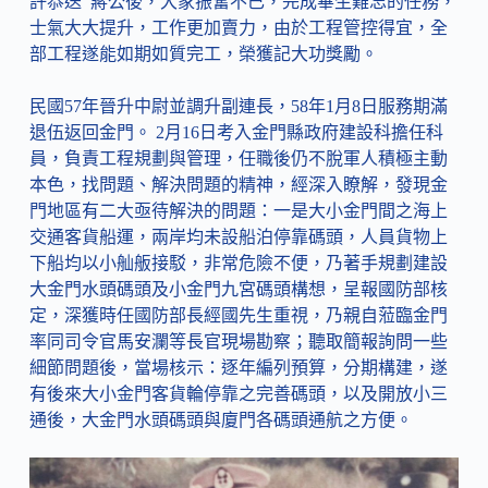
許恭送 蔣公後，大家振奮不已，完成畢生難忘的任務，
士氣大大提升，工作更加賣力，由於工程管控得宜，全
部工程遂能如期如質完工，榮獲記大功獎勵。
民國57年晉升中尉並調升副連長，58年1月8日服務期滿
退伍返回金門。 2月16日考入金門縣政府建設科擔任科
員，負責工程規劃與管理，任職後仍不脫軍人積極主動
本色，找問題、解決問題的精神，經深入瞭解，發現金
門地區有二大亟待解決的問題：一是大小金門間之海上
交通客貨船運，兩岸均未設船泊停靠碼頭，人員貨物上
下船均以小舢舨接駁，非常危險不便，乃著手規劃建設
大金門水頭碼頭及小金門九宮碼頭構想，呈報國防部核
定，深獲時任國防部長經國先生重視，乃親自蒞臨金門
率同司令官馬安瀾等長官現場勘察；聽取簡報詢問一些
細節問題後，當場核示：逐年編列預算，分期構建，遂
有後來大小金門客貨輪停靠之完善碼頭，以及開放小三
通後，大金門水頭碼頭與廈門各碼頭通航之方便。