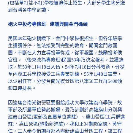
(包括單打雙不打)學校被迫停止招生，大部分學生均分送
到台灣各中學寄讀。
砲火中投考專修班 建議興闢金門碼頭
民國49年砲火稍緩下，金門中學恢復招生，但各年級學
生讀讀停停，無法接受到完整的教育，期間金門救國
團，不斷在大力宣導投筆從戎，從軍報國，鼓勵投考候
官班，（後來改為專修班)民國53年乃決定報考，並獲錄
取，於53年11月18日入伍，54年7月18日分科教育，分發
至內湖工兵學校接受工兵專業訓練，55年1月8日畢業，
以少尉任官，分發台南光復營區第八軍58工兵群5408傾
卸車連排長。
因適逢台南光復營區要撥給成功大學改建為商學院，故
軍部及所屬單位勢必搬遷，爰乃計劃於高雄旗山分别興
建泰山營區(軍部及直屬單位進駐）、華山營區(工兵群進
駐)、嵩山營區(砲指部進駐)，我和正34期顧家銑、黄守
仁，三人奉令借調群部承辦新建華山營區工程，該工程