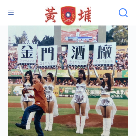
跳
至
主
要
內
容