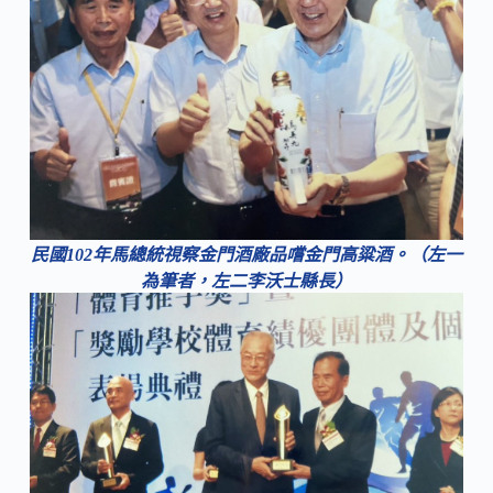
民國102年馬總統視察金門酒廠品嚐金門高粱酒。（左一
為筆者，左二李沃士縣長）