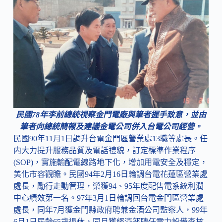
民國78年李前總統視察金門電廠與筆者握手致意，並由
筆者向總統簡報及建議金電公司併入台電公司經營。
民國90年11月1日調升台電金門區營業處13職等處長。任
内大力提升服務品質及電話禮貌，訂定標準作業程序
(SOP)，實施輸配電線路地下化，增加用電安全及穩定，
美化市容觀瞻。民國94年2月16日輪調台電花蓮區營業處
處長，勵行走動管理，榮獲94、95年度配售電系統利潤
中心績效第一名。97年3月1日輪調回台電金門區營業處
處長，同年7月獲金門縣政府聘兼金酒公司監察人，99年
6月1日屆齡65歲退休，同月獲經濟部聘任電力設備查核