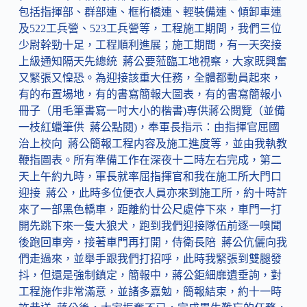
包括指揮部、群部連、框桁橋連、輕裝備連、傾卸車連
及522工兵營、523工兵營等，工程施工期間，我們三位
少尉幹勁十足，工程順利進展；施工期間，有一天突接
上級通知隔天先總統 蔣公要蒞臨工地視察，大家既興奮
又緊張又惶恐。為迎接該重大任務，全體都動員起來，
有的布置場地，有的書寫簡報大圖表，有的書寫簡報小
冊子（用毛筆書寫一吋大小的楷書)専供蔣公閱覽（並備
一枝紅蠟筆供 蔣公點閱)，奉軍長指示：由指揮官屈國
治上校向 蔣公簡報工程内容及施工進度等，並由我執教
鞭指圖表。所有準備工作在深夜十二時左右完成，第二
天上午約九時，軍長就率屈指揮官和我在施工所大門口
迎接 蔣公，此時多位便衣人員亦來到施工所，約十時許
來了一部黑色轎車，距離約廿公尺處停下來，車門一打
開先跳下來一隻大狼犬，跑到我們迎接隊伍前逐一嗅聞
後跑回車旁，接著車門再打開，侍衛長陪 蔣公伉儷向我
們走過來，並舉手跟我們打招呼，此時我緊張到雙腿發
抖，但還是強制鎮定，簡報中，蔣公鉅細靡遺垂詢，對
工程施作非常滿意，並諸多嘉勉，簡報結束，約十一時