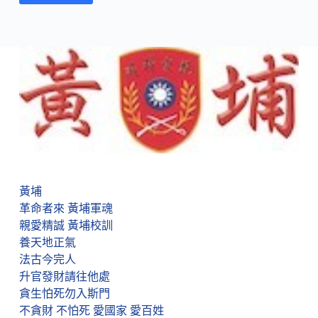
黃埔
革命者來 黃埔軍魂
親愛精誠 黃埔校訓
養天地正氣
法古今完人
升官發財請往他處
貪生怕死勿入斯門
不貪財 不怕死 愛國家 愛百姓