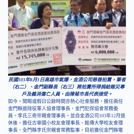
民國103年8月1日高雄市氣爆，金酒公司慈善拍賣，筆者
（右二）、金門副縣長（右三）將拍賣所得捐給賑災專
戶及義消傷亡人員，由陳菊市長代表接受。
如今，閒暇或假日公餘時間亦熱心社會服務，擔任兩任
金門縣退除役軍人協會理事長、金門犯保協會常務委
員，李氏三奇宗親會理事長，並自金酒公司103年12月退
休後，擔任古寧國小校友會理事長、銘傳大學校友會理
事長、全門縣李氏宗親會常務監事，目前擔任金門縣電