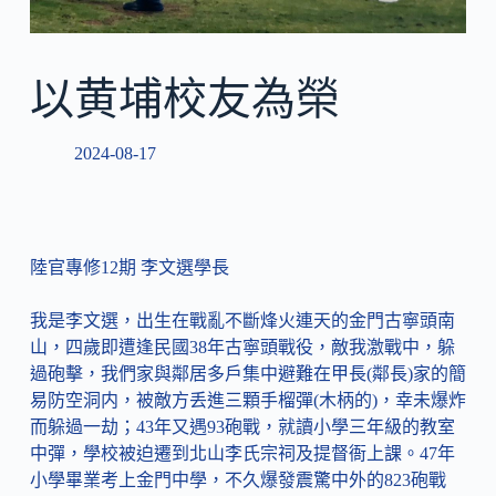
以黄埔校友為榮
2024-08-17
陸官專修12期 李文選學長
我是李文選，出生在戰亂不斷烽火連天的金門古寧頭南
山，四歲即遭逢民國38年古寧頭戰役，敵我激戰中，躲
過砲擊，我們家與鄰居多戶集中避難在甲長(鄰長)家的簡
易防空洞内，被敵方丢進三顆手榴彈(木柄的)，幸未爆炸
而躲過一劫；43年又遇93砲戰，就讀小學三年級的教室
中彈，學校被迫遷到北山李氏宗祠及提督衙上課。47年
小學畢業考上金門中學，不久爆發震驚中外的823砲戰