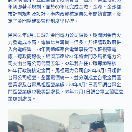
年初即著手規劃，並於60年底完成金城、金湖、金沙都
市計劃規劃及設計，奉内政部核定自61年開始實施，奠
定了金門縣建築管理制度里程碑。
民國61年6月1日調升金門電力公司課長，期間因金門火
力發電成本高，電價比台灣貴一倍多，乃建議政政府併
入台電經營，78年間總統率台電董事長傅次韓視察電
廠，聽取簡報後，經濟部逐於81年將金門及馬祖電力公
司交由台電公司代管五年，82年我升任12職等總稽核，
86年行政院核定金門、馬祖電力公司自86年6月1日起併
台電公司經營，全國電價統一，並分别成立台電金門區
營業處及台電馬祖區營業處，86年6月1日我平調台電金
門區營業處12職等副處長，89年12月1日調台電宜蘭區營
業處副處長。