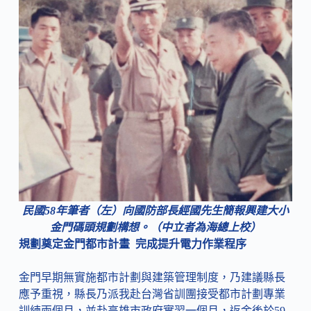
民國58年筆者（左）向國防部長經國先生簡報興建大小
金門碼頭規劃構想。（中立者為海總上校）
規劃奠定金門都市計畫 完成提升電力作業程序
金門早期無實施都市計劃與建築管理制度，乃建議縣長
應予重視，縣長乃派我赴台灣省訓團接受都市計劃專業
訓練兩個月，並赴高雄市政府實習一個月，返金後於59