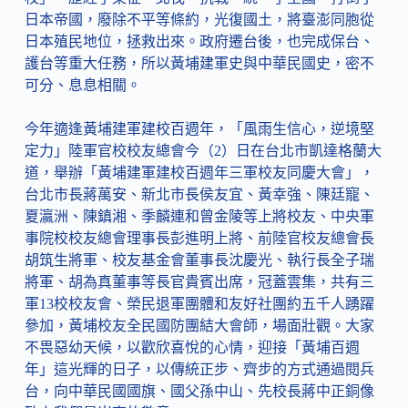
日本帝國，廢除不平等條約，光復國土，將臺澎同胞從
日本殖民地位，拯救出來。政府遷台後，也完成保台、
護台等重大任務，所以黃埔建軍史與中華民國史，密不
可分、息息相關。
今年適逢黃埔建軍建校百週年，「風雨生信心，逆境堅
定力」陸軍官校校友總會今（2）日在台北市凱達格蘭大
道，舉辦「黃埔建軍建校百週年三軍校友同慶大會」，
台北市長蔣萬安、新北市長侯友宜、黃幸強、陳廷寵、
夏瀛洲、陳鎮湘、季麟連和曾金陵等上將校友、中央軍
事院校校友總會理事長彭進明上將、前陸官校友總會長
胡筑生將軍、校友基金會董事長沈慶光、執行長全子瑞
將軍、胡為真董事等長官貴賓出席，冠蓋雲集，共有三
軍13校校友會、榮民退軍團體和友好社團約五千人踴躍
參加，黃埔校友全民國防團結大會師，場面壯觀。大家
不畏惡幼天候，以歡欣喜悅的心情，迎接「黃埔百週
年」這光輝的日子，以傳統正步、齊步的方式通過閱兵
台，向中華民國國旗、國父孫中山、先校長蔣中正銅像