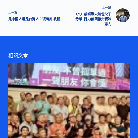
上一篇
上一篇
（文）感嘆戰火無情父子
是中國人還是台灣人？張曉風 教授
分離 陳力俊回憶父親陳
志力
相關文章