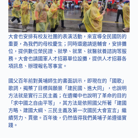
大會也安排有校友社團的表演活動，來宣導全民國防的
重要，為我們的母校慶生；同時還邀請退輔會，安排攤
位，提供數位榮民證、就學、就業、就醫就養諮詢等服
務。大會也請國軍人才招募單位設攤，提供人才招募各
項訊息、辦理報名等事宜。
國父百年前對黃埔師生的書面訓示，即現在的「國歌」
歌詞，揭櫫了目標與願景「建民國、進大同」，也說明
方法就是實行三民主義；在遺囑中也說明了革命的目的
「求中國之自由平等」，其方法是依照國父所著「建國
方略、建國大綱、三民主義及第一次國民大會宣言」繼
續努力、貫徹。百年後，仍然值得我們黃埔子弟遵循實
踐。