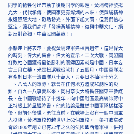
同學的犧牲付出帶動了後期同學的跟進，黃埔精神發揚
光大，代代承傳，使國家更有燦爛的未來，使黃埔精神
永遠照耀大地，發熱發光，外面下起大雨，但我們信心
堅定，讓我們高呼「發揚黃埔精神、復興中華文化、絕
對反對台獨、中華民國萬歲！」
季麟連上將表示，慶祝黃埔建軍建校百週年，這是偉大
的時刻，偉大的集會，偉大的宣示。二次大戰，同盟國
打敗軸心國獲得最後勝利的關鍵因素就是中國，日本妄
言三月亡華，光是松滬戰役就打了五個月，中國軍隊沒
有牽制日本一流軍隊八十萬人，只要日本抽掉十分之
一、八萬人的軍隊，就會在任何地方造成悲劇性的災
難。自九一八事變以來，岡村寧次大將擔任關東軍參謀
長，在中國戰場待了十幾年，向中國戰區最高統帥蔣中
正特級上將呈遞降書，他的結論是雖然中國軍隊樣樣落
後，但前仆後繼，勇往直前，在戰場上沒有一個中國軍
人投降，黃埔軍校超越世界上62個軍校，一舉打敗拿破
崙於1806年創立已有22年之久的法國聖西爾軍校，併列