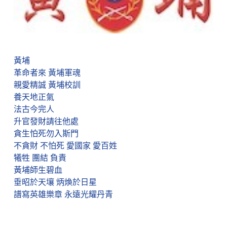
黃埔
革命者來 黃埔軍魂
親愛精誠 黃埔校訓
養天地正氣
法古今完人
升官發財請往他處
貪生怕死勿入斯門
不貪財 不怕死 愛國家 愛百姓
犧牲 團結 負責
黃埔師生碧血
垂昭於天壤 炳煥於日星
譜寫英雄樂章 永遠光耀丹青