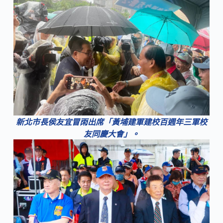
新北市長侯友宜冒雨出席「黃埔建軍建校百週年三軍校
友同慶大會」。