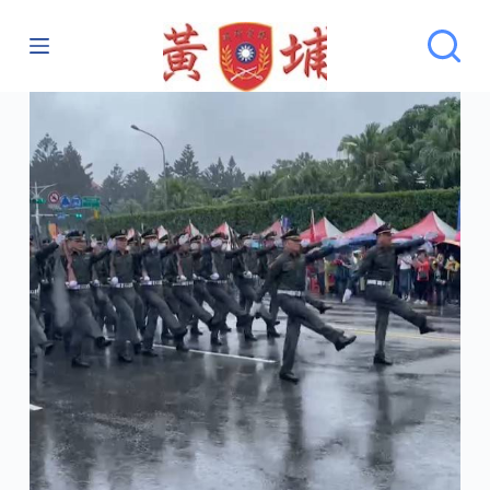
跳
至
主
要
內
容