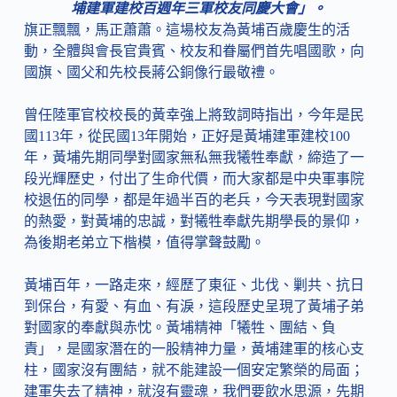
埔建軍建校百週年三軍校友同慶大會」。
旗正飄飄，馬正蕭蕭。這場校友為黃埔百歲慶生的活
動，全體與會長官貴賓、校友和眷屬們首先唱國歌，向
國旗、國父和先校長蔣公銅像行最敬禮。
曾任陸軍官校校長的黃幸強上將致詞時指出，今年是民
國113年，從民國13年開始，正好是黃埔建軍建校100
年，黃埔先期同學對國家無私無我犧牲奉獻，締造了一
段光輝歷史，付出了生命代價，而大家都是中央軍事院
校退伍的同學，都是年過半百的老兵，今天表現對國家
的熱愛，對黃埔的忠誠，對犧牲奉獻先期學長的景仰，
為後期老弟立下楷模，值得掌聲鼓勵。
黃埔百年，一路走來，經歷了東征、北伐、剿共、抗日
到保台，有愛、有血、有淚，這段歷史呈現了黃埔子弟
對國家的奉獻與赤忱。黃埔精神「犧牲、團結、負
責」，是國家潛在的一股精神力量，黃埔建軍的核心支
柱，國家沒有團結，就不能建設一個安定繁榮的局面；
建軍失去了精神，就沒有靈魂，我們要飲水思源，先期