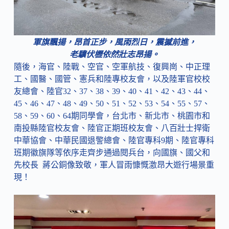
軍旗飄揚，昂首正步，風雨烈日，震撼前進，
老驥伏櫪依然壯志昂揚。
隨後，海官、陸戰、空官、空軍航技、復興崗、中正理
工、國醫、國管、憲兵和陸專校友會，以及陸軍官校校
友總會、陸官32、37、38、39、40、41、42、43、44、
45、46、47、48、49、50、51、52、53、54、55、57、
58、59、60、64期同學會，台北市、新北市、桃園市和
南投縣陸官校友會、陸官正期班校友會、八百壯士捍衛
中華協會、中華民國退警總會、陸官專科9期、陸官專科
班期徽旗隊等依序走齊步通過閱兵台，向國旗、國父和
先校長 蔣公銅像致敬，軍人冒雨慷慨激昂大遊行場景重
現！