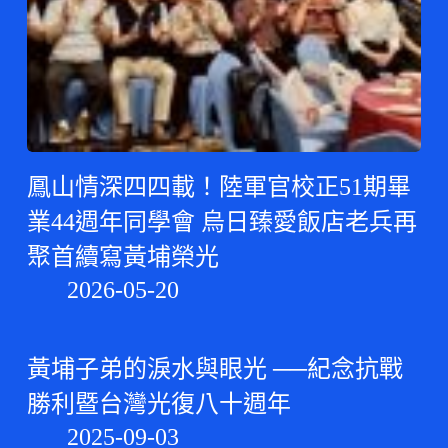
鳳山情深四四載！陸軍官校正51期畢
業44週年同學會 烏日臻愛飯店老兵再
聚首續寫黃埔榮光
2026-05-20
黃埔子弟的淚水與眼光 ──紀念抗戰
勝利暨台灣光復八十週年
2025-09-03