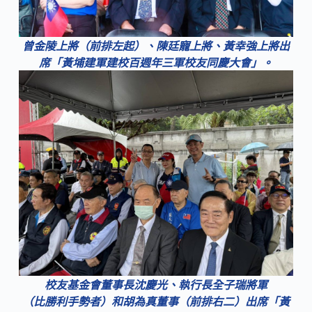
曾金陵上將（前排左起）、陳廷寵上將、黃幸強上將出
席「黃埔建軍建校百週年三軍校友同慶大會」。
校友基金會董事長沈慶光、執行長全子瑞將軍
（比勝利手勢者）和胡為真董事（前排右二）出席「黃