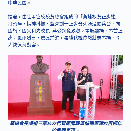
中華民國。
接著，由陸軍官校校友總會組成的「黃埔校友正步連」
打頭陣，精神抖擻、整齊劃一正步分列通過閱兵台，向
國旗、國父和先校長 蔣公銅像致敬。軍旗飄揚，昂首正
步，風雨烈日，震撼前進，老驥伏櫪依然壯志昂揚，令
人欽佩與動容。
羅總會長讚揚三軍校友們冒雨同慶黃埔建軍建校百週年
的愛國表現。