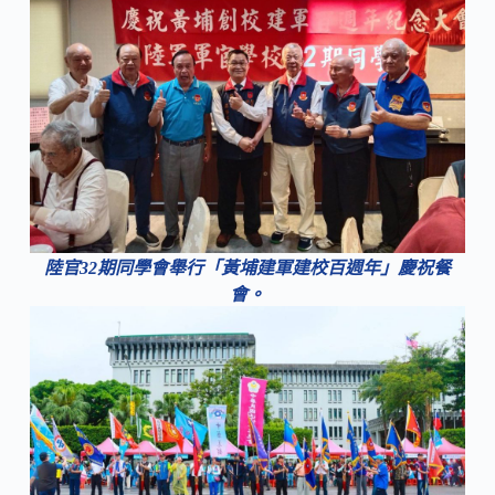
陸官32期同學會舉行「黃埔建軍建校百週年」慶祝餐
會。