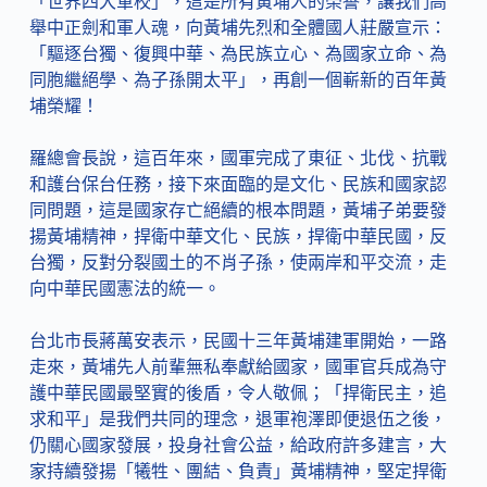
「世界四大軍校」，這是所有黃埔人的榮譽，讓我們高
舉中正劍和軍人魂，向黃埔先烈和全體國人莊嚴宣示：
「驅逐台獨、復興中華、為民族立心、為國家立命、為
同胞繼絕學、為子孫開太平」，再創一個嶄新的百年黃
埔榮耀！
羅總會長說，這百年來，國軍完成了東征、北伐、抗戰
和護台保台任務，接下來面臨的是文化、民族和國家認
同問題，這是國家存亡絕續的根本問題，黃埔子弟要發
揚黃埔精神，捍衛中華文化、民族，捍衛中華民國，反
台獨，反對分裂國土的不肖子孫，使兩岸和平交流，走
向中華民國憲法的統一。
台北市長蔣萬安表示，民國十三年黃埔建軍開始，一路
走來，黃埔先人前輩無私奉獻給國家，國軍官兵成為守
護中華民國最堅實的後盾，令人敬佩；「捍衛民主，追
求和平」是我們共同的理念，退軍袍澤即便退伍之後，
仍關心國家發展，投身社會公益，給政府許多建言，大
家持續發揚「犧牲、團結、負責」黃埔精神，堅定捍衛