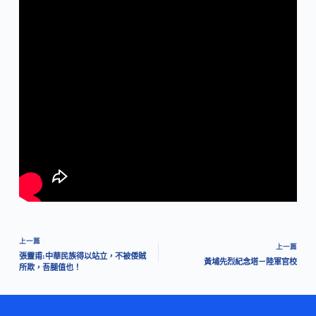
上一篇
上一篇
張靈甫:中華民族得以站立，不被倭賊
黃埔先烈紀念塔－陸軍官校
所欺，吾腿值也！