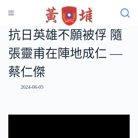
跳
至
主
要
抗日英雄不願被俘 隨
內
容
張靈甫在陣地成仁 —
蔡仁傑
2024-06-05