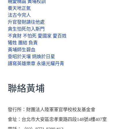
親愛精誠 黃埔校訓
養天地正氣
法古今完人
升官發財請往他處
貪生怕死勿入斯門
不貪財 不怕死 愛國家 愛百姓
犧牲 團結 負責
黃埔師生碧血
垂昭於天壤 炳煥於日星
譜寫英雄樂章 永遠光耀丹青
聯絡黃埔
發行所：財團法人陸軍軍官學校校友基金會
會址：台北市大安區忠孝東路四段148號4樓407室