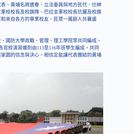
代表、黃埔名將遺眷、立法委員與地方民代、仕紳
拉軍校校長及校旗隊、巴拉圭軍校校長伉儷及校旗
等和來自各方的畢業校友、民眾一萬餘人共襄盛
校、國防大學政戰、管理、理工學院等共同編成，
各官校演習連則由113至116年班學生編成，共同
護家園的信念與決心，相信定能讓代表團結的黃埔