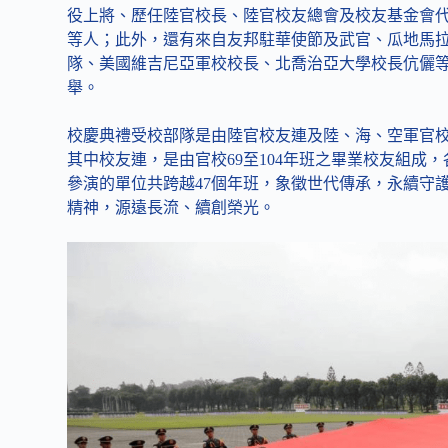
役上將、歷任陸官校長、陸官校友總會及校友基金會
等人；此外，還有來自友邦駐華使節及武官、瓜地馬
隊、美國維吉尼亞軍校校長、北喬治亞大學校長伉儷
舉。
校慶典禮受校部隊是由陸官校友連及陸、海、空軍官
其中校友連，是由官校69至104年班之畢業校友組成，
參演的單位共跨越47個年班，象徵世代傳承，永續守
精神，源遠長流、續創榮光。