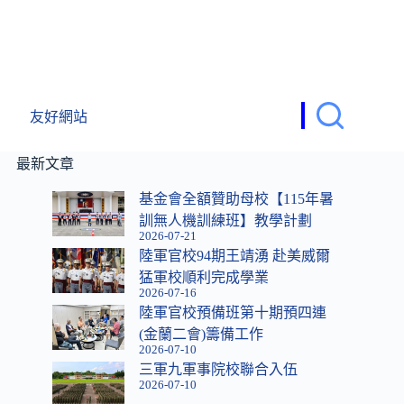
友好網站
最新文章
基金會全額贊助母校【115年暑
訓無人機訓練班】教學計劃
2026-07-21
陸軍官校94期王靖湧 赴美威爾
猛軍校順利完成學業
2026-07-16
陸軍官校預備班第十期預四連
(金蘭二會)籌備工作
2026-07-10
三軍九軍事院校聯合入伍
2026-07-10