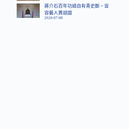
蔣介石百年功過自有青史斷，豈
容藝人賈胡謅
2026-07-08