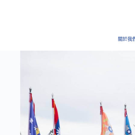
跳
至
主
要
內
關於我
容