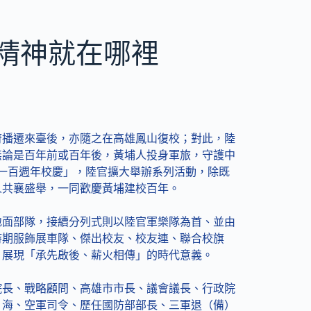
埔精神就在哪裡
府播遷來臺後，亦隨之在高雄鳳山復校；對此，陸
無論是百年前或百年後，黃埔人投身軍旅，守護中
校一百週年校慶」，陸官擴大舉辦系列活動，除既
人共襄盛舉，一同歡慶黃埔建校百年。
地面部隊，接續分列式則以陸官軍樂隊為首、並由
時期服飾展車隊、傑出校友、校友連、聯合校旗
，展現「承先啟後、薪火相傳」的時代意義。
院長、戰略顧問、高雄市市長、議會議長、行政院
、海、空軍司令、歷任國防部部長、三軍退（備）