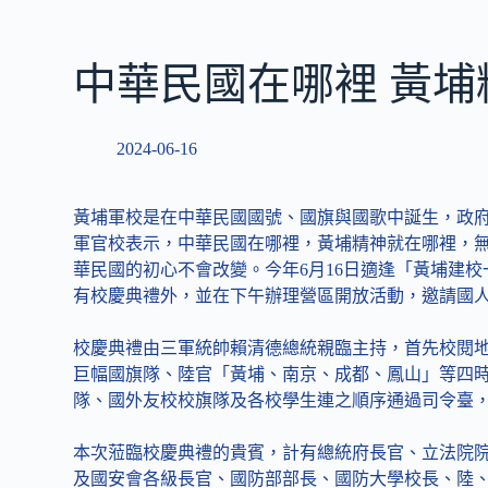
中華民國在哪裡 黃
2024-06-16
黃埔軍校是在中華民國國號、國旗與國歌中誕生，政
軍官校表示，中華民國在哪裡，黃埔精神就在哪裡，
華民國的初心不會改變。今年6月16日適逢「黃埔建
有校慶典禮外，並在下午辦理營區開放活動，邀請國
校慶典禮由三軍統帥賴清德總統親臨主持，首先校閱
巨幅國旗隊、陸官「黃埔、南京、成都、鳳山」等四
隊、國外友校校旗隊及各校學生連之順序通過司令臺
本次蒞臨校慶典禮的貴賓，計有總統府長官、立法院
及國安會各級長官、國防部部長、國防大學校長、陸