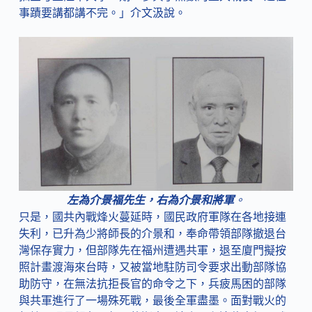
事蹟要講都講不完。」介文汲說。
左為介景福先生，右為介景和將軍
。
只是，國共內戰烽火蔓延時，國民政府軍隊在各地接連
失利，已升為少將師長的介景和，奉命帶領部隊撤退台
灣保存實力，但部隊先在福州遭遇共軍，退至廈門擬按
照計畫渡海來台時，又被當地駐防司令要求出動部隊協
助防守，在無法抗拒長官的命令之下，兵疲馬困的部隊
與共軍進行了一場殊死戰，最後全軍盡墨。面對戰火的