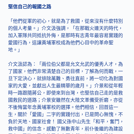
堅信自己的報國之路
「他們從軍的初心，就是為了救國，從來沒有什麼特別
的個人考量。」介文汲強調，「在那戰火連天的時代，
加入軍隊共同抵抗外侮，是那時有志青年最容易實踐的
愛國行為，這讓黃埔軍校成為他們心目中的革命聖
地。」
介文汲認為：「兩位伯父都是允文允武的優秀人才，為
了國家，他們非常清楚自己的目標，了解為何而戰，一
旦下定決心，就排除萬難、勇往直前，將一切化為對國
家的大愛，並獻出人生最精華的歲月。」介景和從年輕
時一路跟隨蔣公，即使來到台灣，也堅信自己走的是救
國救民的道路；介景安雖然在大陸文革備受折磨，亦從
不後悔當年念黃埔軍校的選擇。他們相信，回首這一
生，關於「愛國」二字的實踐付出，已是問心無愧，不
負於天地、國家社會！ 國父孫中山先生「和平，奮鬥，
救中國」的信念，感動了無數青年，前仆後繼的為建設