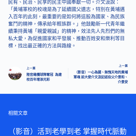
民有、民治、民享的民主中國奉獻一切。介文汲說：
「黃埔軍校的校魂是為了延續國父遺志，特別在黃埔邁
入百年的此刻，最重要的是如何將這股為國家、為民族
奮鬥的精神，傳承給年輕族群。」他鼓勵新一代青年繼
續秉持黃埔「親愛親誠」的精神，效法先人先烈們的無
私大愛，為促進國家和平發展、推動百姓安和樂利等目
標，找出最正確的方法與路線。
上一篇
上一篇
（影音）一心為國、無愧天地的黃埔
陸官橄欖球隊奪冠 為建
軍魂 前大使介文汲記述伯父介景和、
校百年增添光彩
介景安
相關文章
（影音）活到老學到老 掌握時代脈動