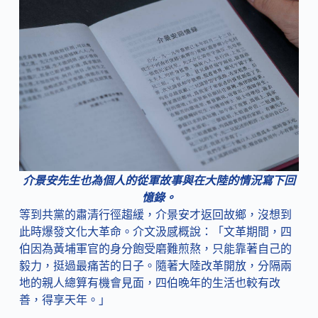
介景安先生也為個人的從軍故事與在大陸的情況寫下回
憶錄。
等到共黨的肅清行徑趨緩，介景安才返回故鄉，沒想到
此時爆發文化大革命。介文汲感概說：「文革期間，四
伯因為黃埔軍官的身分飽受磨難煎熬，只能靠著自己的
毅力，挺過最痛苦的日子。隨著大陸改革開放，分隔兩
地的親人總算有機會見面，四伯晚年的生活也較有改
善，得享天年。」