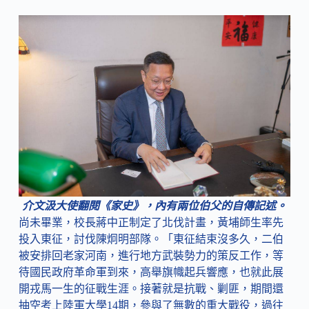
介文汲大使翻閱《家史》，內有兩位伯父的自傳記述。
尚未畢業，校長蔣中正制定了北伐計畫，黃埔師生率先
投入東征，討伐陳炯明部隊。「東征結束沒多久，二伯
被安排回老家河南，進行地方武裝勢力的策反工作，等
待國民政府革命軍到來，高舉旗幟起兵響應，也就此展
開戎馬一生的征戰生涯。接著就是抗戰、剿匪，期間還
抽空考上陸軍大學14期，參與了無數的重大戰役，過往