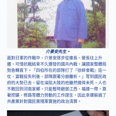
介景安先生。
面對日軍的作戰中，介景安逐步從連長、營長往上升
遷，可惜抗戰結束不久爆發的國共內戰，讓國家整體局
勢急轉直下。「四伯所在的部隊打了『徐蚌會戰』這一
仗，當戰役失利後，部隊跟著分崩離析。」等到國民政
府的大勢已去，留在淪陷大陸的他雖然僥倖未死，人也
不敢回到河南家鄉，只能暫時避居江西、福建一帶，靠
著挖礦、修路等體力勞動的工作謀生，因此幸運躲過了
共產黨針對國民黨殘軍實施的政治清算。