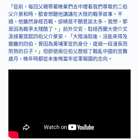
「從前，每回父親帶著晚輩們去中壢看我們尊敬的二伯
父介景和時，都會想聽他講講在大陸的戰爭故事。不
過，他雖然身經百戰，卻總是不願意談太多，我想，那
是因為戰爭太殘酷了。」前外交官、駐紐西蘭大使介文
汲接著提起四伯父介景安，「大陸淪陷後，沒能來得及
撤離的四伯，曾因為黃埔軍官的身分，度過一段漫長而
煎熬的日子。」但即使兩位伯父歷經了戰亂中國的苦難
歲月，晚年時都從未後悔當年從軍報國的志向。