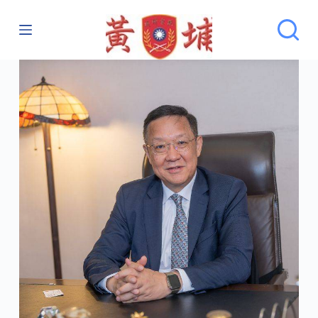
跳
至
主
要
內
容