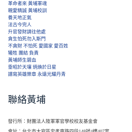
革命者來 黃埔軍魂
親愛精誠 黃埔校訓
養天地正氣
法古今完人
升官發財請往他處
貪生怕死勿入斯門
不貪財 不怕死 愛國家 愛百姓
犧牲 團結 負責
黃埔師生碧血
垂昭於天壤 炳煥於日星
譜寫英雄樂章 永遠光耀丹青
聯絡黃埔
發行所：財團法人陸軍軍官學校校友基金會
會址：台北市大安區忠孝東路四段148號4樓407室