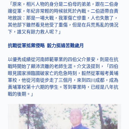
「原來，相片人物的身分是二伯母的弟弟，跟在二伯身
邊從軍，年紀非常輕的時候就死於內戰。二伯語帶自責
地敘說：那是一場大戰，我軍傷亡慘重，人也失散了，
其他部下雖然看見他受了重傷，但是在兵荒馬亂的情況
下，誰又有餘力救人呢？」
抗戰從軍抵禦侵略 毅力挺過苦難歲月
以優秀成績從河南師範畢業的四伯父介景安，則是在抗
戰時開始了顛沛流離的老師生涯。介文汲提到，「四伯
眼見國家瀕臨國破家亡的危急時刻，毅然從軍報考黃埔
軍校，他從河南徒步走了三個月，來到四川成都，成為
黃埔軍校第十六期的學生。等到畢業時，已經是八年抗
戰的後期。」