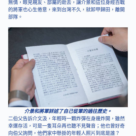
無情，眼見親友、部屬的逝去，讓介景和這位身經百戰
的將軍也心生倦意，來到台灣不久，就卸甲歸田，離開
部隊。
介景和將軍詳述了自己從軍的過往歷史。
二伯父告訴介文汲，年輕時一顆炸彈在身邊炸開，雖然
幸運存活，可是一隻耳朵再也聽不見聲音；他也曾好奇
向伯父詢問，他們家中懸掛的年輕人照片到底是誰？