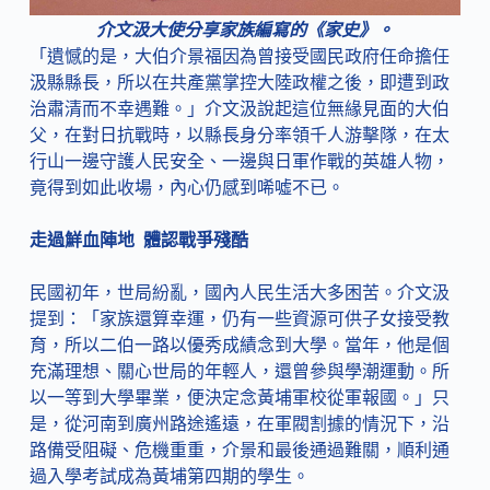
介文汲大使分享家族編寫的《家史》。
「遺憾的是，大伯介景福因為曾接受國民政府任命擔任
汲縣縣長，所以在共產黨掌控大陸政權之後，即遭到政
治肅清而不幸遇難。」介文汲說起這位無緣見面的大伯
父，在對日抗戰時，以縣長身分率領千人游擊隊，在太
行山一邊守護人民安全、一邊與日軍作戰的英雄人物，
竟得到如此收場，內心仍感到唏噓不已。
走過鮮血陣地 體認戰爭殘酷
民國初年，世局紛亂，國內人民生活大多困苦。介文汲
提到：「家族還算幸運，仍有一些資源可供子女接受教
育，所以二伯一路以優秀成績念到大學。當年，他是個
充滿理想、關心世局的年輕人，還曾參與學潮運動。所
以一等到大學畢業，便決定念黃埔軍校從軍報國。」只
是，從河南到廣州路途遙遠，在軍閥割據的情況下，沿
路備受阻礙、危機重重，介景和最後通過難關，順利通
過入學考試成為黃埔第四期的學生。