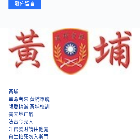
發佈留言
黃埔
革命者來 黃埔軍魂
親愛精誠 黃埔校訓
養天地正氣
法古今完人
升官發財請往他處
貪生怕死勿入斯門