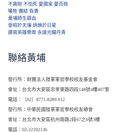
不貪財 不怕死 愛國家 愛百姓
犧牲 團結 負責
黃埔師生碧血
垂昭於天壤 炳煥於日星
譜寫英雄樂章 永遠光耀丹青
聯絡黃埔
發行所：財團法人陸軍軍官學校校友基金會
會址：台北市大安區忠孝東路四段148號4樓407室
電話：（02）8771-8289 #12
發行所：中華民國陸軍軍官學校校友總會
會址：台北市大安區杭州南路2段67之6號3樓
電話：02-22192136