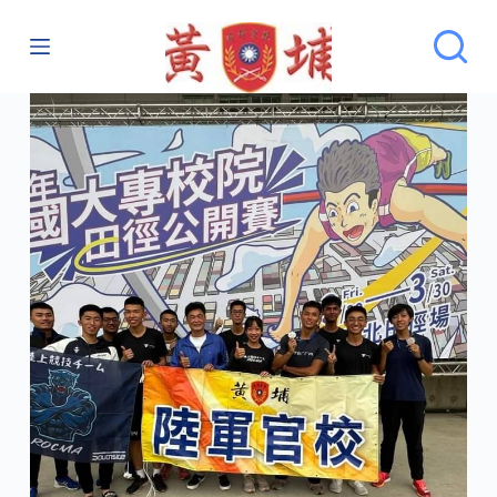
跳
至
主
要
內
容