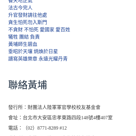
養天地正氣
法古今完人
升官發財請往他處
貪生怕死勿入斯門
不貪財 不怕死 愛國家 愛百姓
犧牲 團結 負責
黃埔師生碧血
垂昭於天壤 炳煥於日星
譜寫英雄樂章 永遠光耀丹青
聯絡黃埔
發行所：財團法人陸軍軍官學校校友基金會
會址：台北市大安區忠孝東路四段148號4樓407室
電話：（02）8771-8289 #12