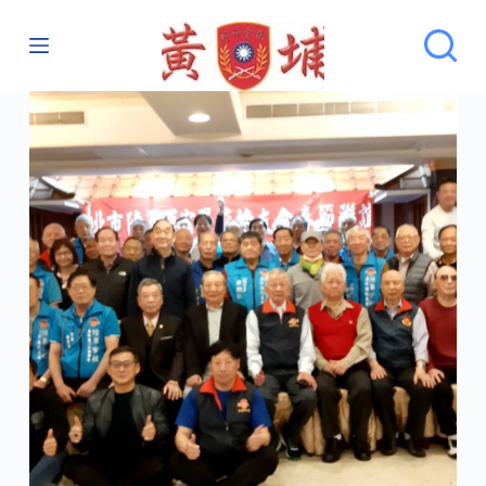
跳
至
主
要
內
容