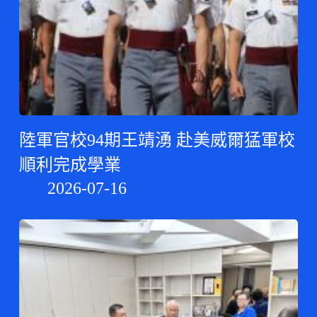
陸軍官校94期王靖湧 赴美威爾猛軍校
順利完成學業
2026-07-16