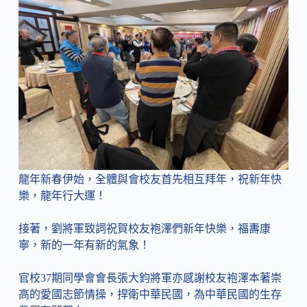
龍年新春伊始，全體與會校友首先相互拜年，祝新年快
樂，龍年行大運！
接著，劉將軍致詞祝賀校友袍澤們新年快樂，福夀康
寧，新的一年有新的氣象！
官校37期同學會會長張大鈞將軍亦感謝校友袍澤本著崇
高的愛國志節情操，捍衛中華民國，為中華民國的生存