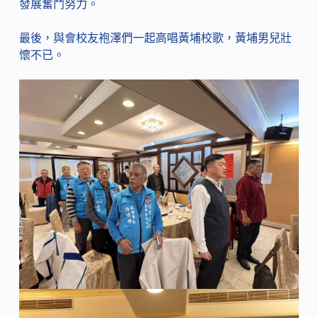
發展奮鬥努力。
最後，與會校友袍澤們一起高唱黃埔校歌，黃埔男兒壯
懷不已。