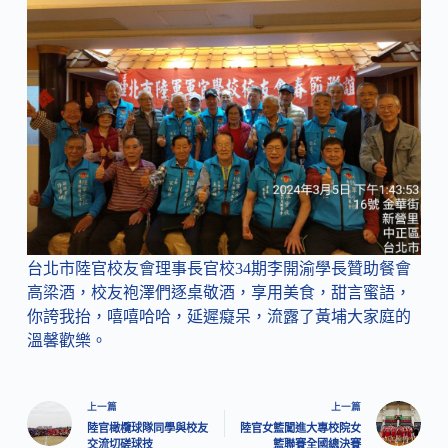
台北市陸官校友會理事長官校34期李開渝學長贊助餐會
高梁酒，校友袍澤們逐桌敬酒，享用美食，甜言蜜語，
你誇我抬，嘻嘻哈哈，延遲癡呆，流露了黃埔大家庭的
溫馨歡樂。
上一篇
上一篇
陸官橄欖球隊同學與校友
陸官女籃闖進大專校院女
交流切磋球技
籃聯賽全國總決賽