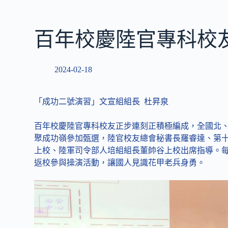
百年校慶陸官專科校
2024-02-18
「成功二號演習」文宣組組長 杜昇泉
百年校慶陸官專科校友正步連刻正積極編成，全國北、中
聚成功嶺參加甄選，陸官校友總會秘書長羅睿達、第
上校、陸軍司令部人培組組長董帥谷上校出席指導。
返校參與操演活動，讓國人見識花甲老兵身勇。