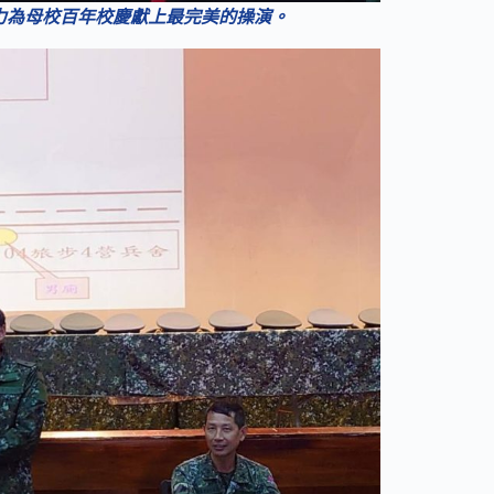
力為母校百年校慶獻上最完美的操演。