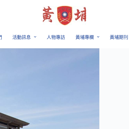
們
活動訊息
人物專訪
黃埔專欄
黃埔期刊