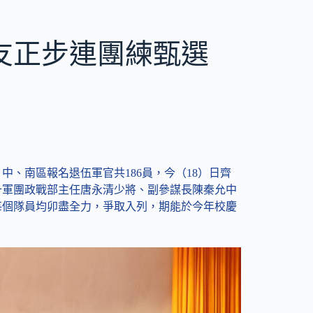
友正步連團練甄選
、南區報名退伍軍官共186員，今（18）日齊
十軍團政戰部主任唐永清少將、副參謀長陳秦允中
每個隊員均卯盡全力，爭取入列，期能於今年校慶