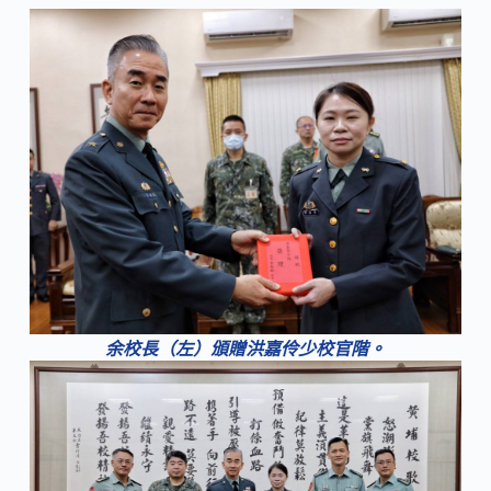
余校長（左）頒贈洪嘉伶少校官階。