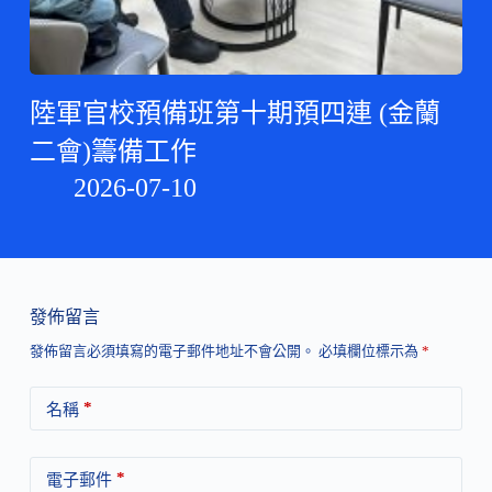
陸軍官校預備班第十期預四連 (金蘭
二會)籌備工作
2026-07-10
發佈留言
發佈留言必須填寫的電子郵件地址不會公開。
必填欄位標示為
*
*
名稱
*
電子郵件