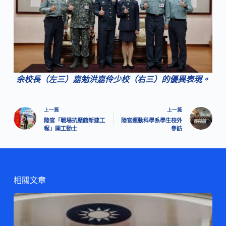
余校長（左三）嘉勉洪嘉伶少校（右三）的優異表現。
上一篇
上一篇
陸官「戰場抗壓館新建工
陸官運動科學系學生校外
程」開工動土
參訪
相關文章