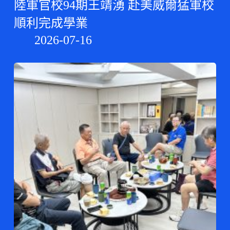
陸軍官校94期王靖湧 赴美威爾猛軍校
順利完成學業
2026-07-16