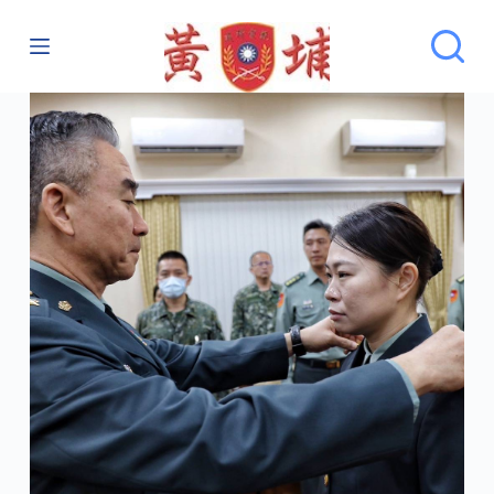
跳
至
主
要
內
容