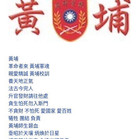
黃埔
革命者來 黃埔軍魂
親愛精誠 黃埔校訓
養天地正氣
法古今完人
升官發財請往他處
貪生怕死勿入斯門
不貪財 不怕死 愛國家 愛百姓
犧牲 團結 負責
黃埔師生碧血
垂昭於天壤 炳煥於日星