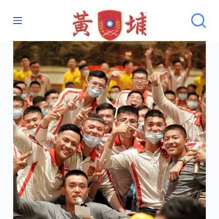
跳
至
主
要
內
容