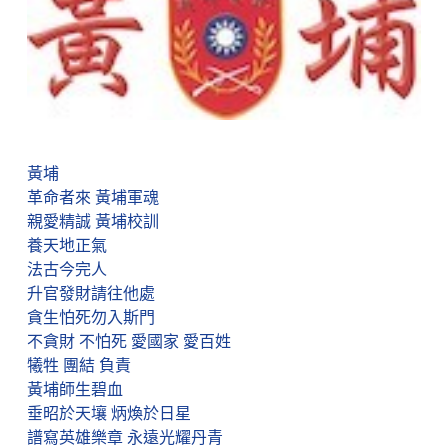
黃埔
革命者來 黃埔軍魂
親愛精誠 黃埔校訓
養天地正氣
法古今完人
升官發財請往他處
貪生怕死勿入斯門
不貪財 不怕死 愛國家 愛百姓
犧牲 團結 負責
黃埔師生碧血
垂昭於天壤 炳煥於日星
譜寫英雄樂章 永遠光耀丹青