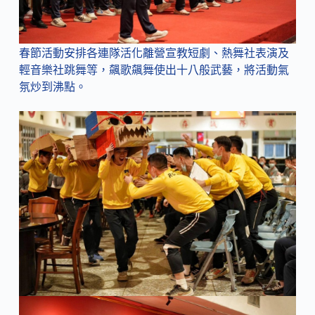
春節活動安排各連隊活化離營宣教短劇、熱舞社表演及
輕音樂社跳舞等，飆歌飆舞使出十八般武藝，將活動氣
氛炒到沸點。