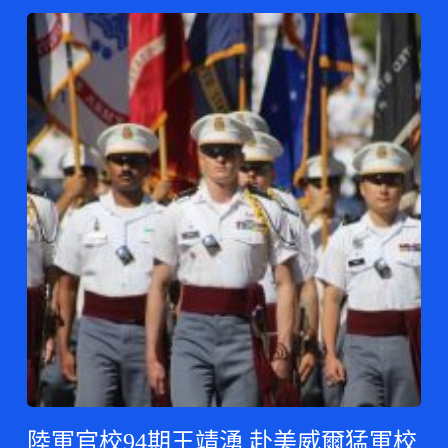
陸軍官校94期王靖湧 赴美威爾猛軍校