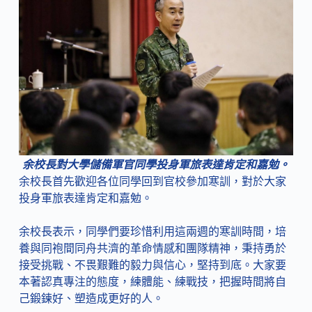
余校長對大學儲備軍官同學投身軍旅表達肯定和嘉勉。
余校長首先歡迎各位同學回到官校參加寒訓，對於大家
投身軍旅表達肯定和嘉勉。
余校長表示，同學們要珍惜利用這兩週的寒訓時間，培
養與同袍間同舟共濟的革命情感和團隊精神，秉持勇於
接受挑戰、不畏艱難的毅力與信心，堅持到底。大家要
本著認真專注的態度，練體能、練戰技，把握時間將自
己鍛鍊好、塑造成更好的人。