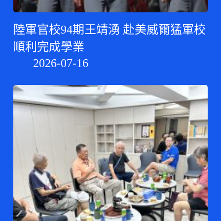
陸軍官校94期王靖湧 赴美威爾猛軍校
順利完成學業
2026-07-16