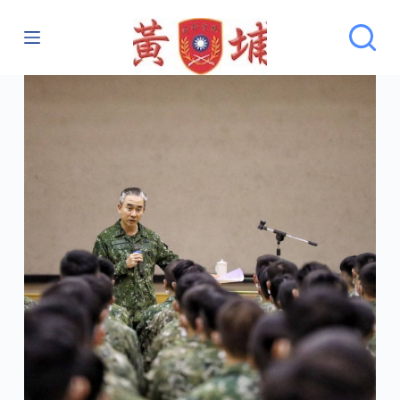
跳
至
主
要
內
容