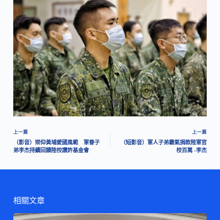
上一篇
上一篇
（影音）崇仰黃埔愛國風範 軍眷子
（短影音）軍人子弟霸氣捐款陸軍官
弟李杰持續回饋陸校讚許基金會
校百萬 -李杰
相關文章