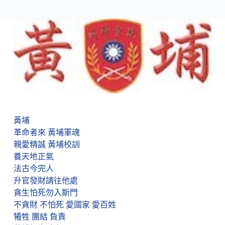
黃埔
革命者來 黃埔軍魂
親愛精誠 黃埔校訓
養天地正氣
法古今完人
升官發財請往他處
貪生怕死勿入斯門
不貪財 不怕死 愛國家 愛百姓
犧牲 團結 負責