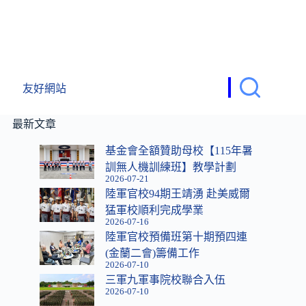
友好網站
最新文章
基金會全額贊助母校【115年暑
訓無人機訓練班】教學計劃
2026-07-21
陸軍官校94期王靖湧 赴美威爾
猛軍校順利完成學業
2026-07-16
陸軍官校預備班第十期預四連
(金蘭二會)籌備工作
2026-07-10
三軍九軍事院校聯合入伍
2026-07-10