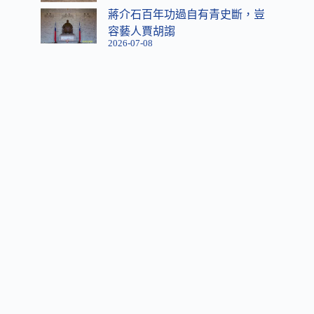
蔣介石百年功過自有青史斷，豈
容藝人賈胡謅
2026-07-08