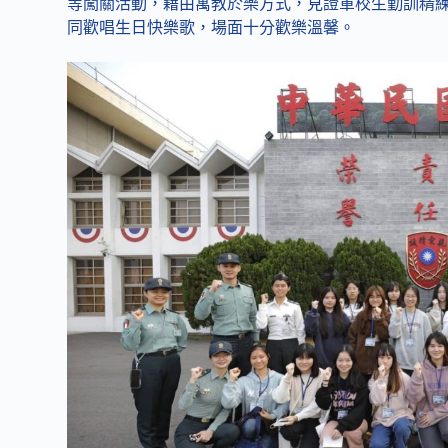
等闖關活動，藉由寓教於樂方式，見證軍校生勤訓精
同歡唱生日快樂歌，場面十分歡樂溫馨。