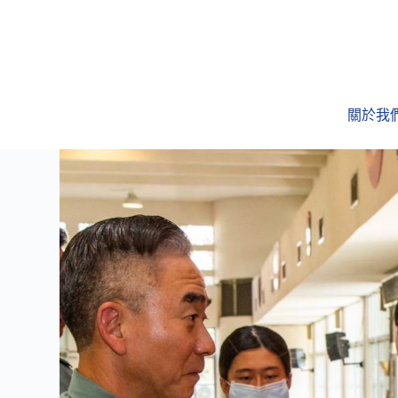
跳
至
主
要
內
關於我
容