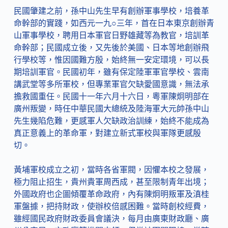
民國肇建之前，孫中山先生早有創辦軍事學校，培養革
命幹部的實踐，如西元一九○三年，首在日本東京創辦青
山軍事學校，聘用日本軍官日野雄藏等為教官，培訓革
命幹部；民國成立後，又先後於美國、日本等地創辦飛
行學校等，惟因國難方殷，始終無一安定環境，可以長
期培訓軍官。民國初年，雖有保定陸軍軍官學校、雲南
講武堂等多所軍校，但專業軍官欠缺愛國意識，無法承
擔救國重任。民國十一年六月十六日，粵軍陳炯明部在
廣州叛變，時任中華民國大總統及陸海軍大元帥孫中山
先生幾陷危難，更感軍人欠缺政治訓練，始終不能成為
真正意義上的革命軍，對建立新式軍校與軍隊更感殷
切。
黃埔軍校成立之初，當時各省軍閥，因懼本校之發展，
極力阻止招生，貴州貴軍周西成，甚至限制青年出境；
外國政府也企圖傾覆革命政府，內有陳炯明叛軍及滇桂
軍盤據，把持財政，使辦校倍感困難。當時創校經費，
雖經國民政府財政委員會議決，每月由廣東財政廳、廣