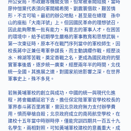
州公安局，市政廳等機關支領，但常被軍閥阻撓，當時
廖仲愷黨代表須向軍閥楊希閔、劉震寰借款，艱苦情
形，不言可喻。最初的辦公地點，甚至是在總理 孫中
山的座船「大南洋號」上。但因國民革命的理想號召，
因此能夠聚集一批有能力、有意志的軍事人才，在困苦
的環境中，給予初期學生嚴格的軍事教育和思想武裝。
第一次東征時，原本不在戰鬥序列當中的軍校師生，因
校長蔣中正兼任粵軍參謀長，而主動請纓作戰，經歷淡
水、棉湖等苦戰，奠定善戰之名，更成為國民政府的堅
實軍事後盾，逐步統一廣東，經歷兩年半的時間，北伐
統一全國。其進展之速，對國家前途影響之深，在世界
軍事史上，殊不多見。
若無黃埔軍校的創立與成功，中國的統一與現代化進
程，將會繼續延宕下去，擔任保定陸軍軍官學校校長的
軍界泰斗蔣百里將軍，曾因北京政府無力支付辦學費
用，憤而舉槍自殺；北京政府成立的南苑航空學校，在
建校十五年當中時辦時停，僅能完訓四期共一百五十九
名學生，兩相對照，可知黃埔軍校建校的意義重大，成