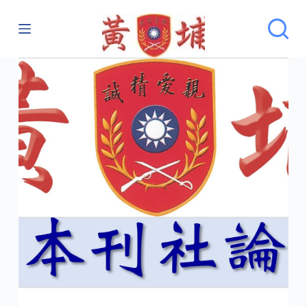
跳
至
主
要
內
容