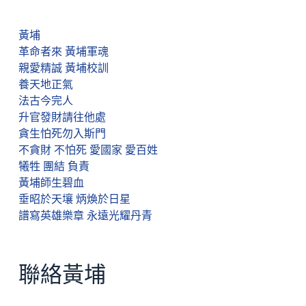
黃埔
革命者來 黃埔軍魂
親愛精誠 黃埔校訓
養天地正氣
法古今完人
升官發財請往他處
貪生怕死勿入斯門
不貪財 不怕死 愛國家 愛百姓
犧牲 團結 負責
黃埔師生碧血
垂昭於天壤 炳煥於日星
譜寫英雄樂章 永遠光耀丹青
聯絡黃埔