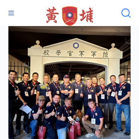
跳
至
主
要
內
容