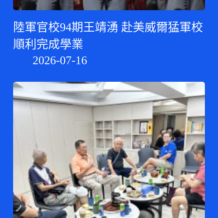
陸軍官校94期王靖湧 赴美威爾猛軍校
順利完成學業
2026-07-16