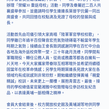
辦理「榮耀30 重返母校」活動，同學及眷屬近二百人共
襄盛舉參加，並邀請時任學生連連長葉晉宇伉儷一同出
席盛會，共同回憶在校點滴及見證了母校的發展與成
長。
活動首先由司儀引領大家高唱「陸軍軍官學校校歌」，
同學雖已年過半百但聲音宏亮氣勢磅礡毫不輸當年學生
時期之氣勢；接續由王會長致詞感謝同學在百忙中分由
各地及海外返校齊聚一堂，三十年歲月洗禮，同學間有
軍職現役、轉任公務人員、從商或務農等都各自擁有一
片天地，今天大家攜家帶眷除互相寒暄外並希望持續穩
固當年在校革命情感；另學生時期葉連長見證大家在各
領域均有成就感到非常欣慰，期勉繼續發揮黃埔「親愛
精誠」校訓，未來更上一層樓，展抱青雲志。最後，接
待的學校總值星官藺湘雅中校致贈每位參訪校友紀念
品，以表達黃埔一脈相傳之精神。
會員大會結束後，校方開放校史館及黃埔湖等地供同學