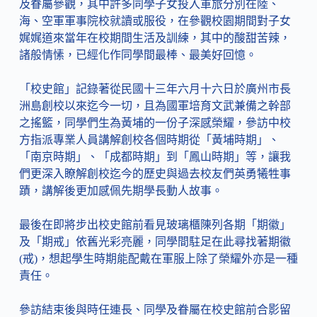
及眷屬參觀，其中許多同學子女投入軍旅分別在陸、
海、空軍軍事院校就讀或服役，在參觀校園期間對子女
娓娓道來當年在校期間生活及訓練，其中的酸甜苦辣，
諸般情愫，已經化作同學間最棒、最美好回憶。
「校史館」記錄著從民國十三年六月十六日於廣州市長
洲島創校以來迄今一切，且為國軍培育文武兼備之幹部
之搖籃，同學們生為黃埔的一份子深感榮耀，參訪中校
方指派專業人員講解創校各個時期從「黃埔時期」、
「南京時期」、「成都時期」到「鳳山時期」等，讓我
們更深入瞭解創校迄今的歷史與過去校友們英勇犧牲事
蹟，講解後更加感佩先期學長動人故事。
最後在即將步出校史館前看見玻璃櫃陳列各期「期徽」
及「期戒」依舊光彩亮麗，同學間駐足在此尋找著期徽
(戒)，想起學生時期能配戴在軍服上除了榮耀外亦是一種
責任。
參訪結束後與時任連長、同學及眷屬在校史館前合影留