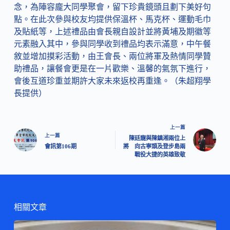
念，為陣容龐大同學聚會，留下珍貴鏡頭且劃下美好句
點。在此次參與校友均提供保溫杯、馬克杯、運動毛巾
及貼紙等，上述禮品由會長親自設計並將黃埔及期徽等
元素融入其中，參與同學收到禮品均表示滿意，中午餐
敘並增加摸彩活動，由王會長、兩位將軍及熱情同學贊
助禮品，讓餐會更是在一片歡樂、溫馨的氣氛下進行，
會後互道珍重並期許大家未來返校再重逢。（朱超翔學
長提供）
上一篇
上一篇
陳廷寵與陳鎮湘兩位上
會訊第106期
將 向古寧頭及登步島兩
戰役大捷的英雄致敬
相關文章