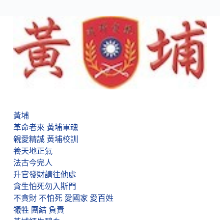
黃埔
革命者來 黃埔軍魂
親愛精誠 黃埔校訓
養天地正氣
法古今完人
升官發財請往他處
貪生怕死勿入斯門
不貪財 不怕死 愛國家 愛百姓
犧牲 團結 負責