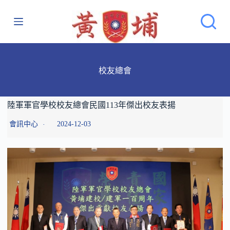
跳
至
主
要
內
校友總會
容
陸軍軍官學校校友總會民國113年傑出校友表揚
會訊中心
2024-12-03