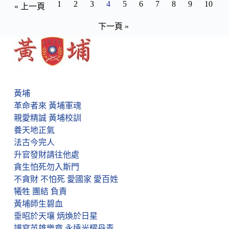
1
2
3
4
5
6
7
8
9
10
« 上一頁
下一頁 »
黃埔
革命者來 黃埔軍魂
親愛精誠 黃埔校訓
養天地正氣
法古今完人
升官發財請往他處
貪生怕死勿入斯門
不貪財 不怕死 愛國家 愛百姓
犧牲 團結 負責
黃埔師生碧血
垂昭於天壤 炳煥於日星
譜寫英雄樂章 永遠光耀丹青