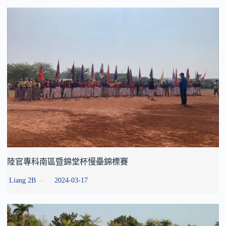
陸官專科南區暨錦堂杯慢壘錦標賽
Liang 2B
2024-03-17