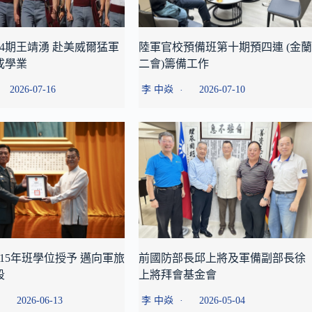
4期王靖湧 赴美威爾猛軍
陸軍官校預備班第十期預四連 (金
成學業
二會)籌備工作
2026-07-16
李 中焱
2026-07-10
15年班學位授予 邁向軍旅
前國防部長邱上將及軍備副部長徐
段
上將拜會基金會
2026-06-13
李 中焱
2026-05-04