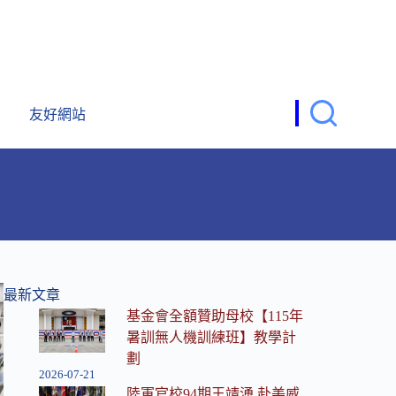
友好網站
最新文章
基金會全額贊助母校【115年
暑訓無人機訓練班】教學計
劃
2026-07-21
陸軍官校94期王靖湧 赴美威