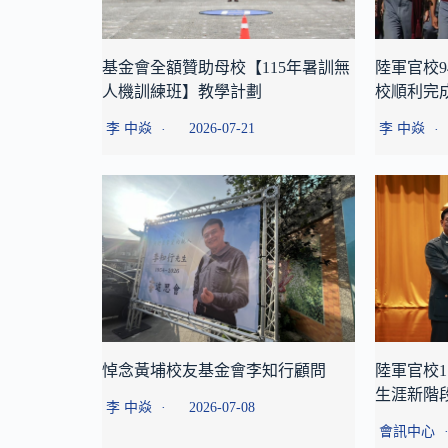
基金會全額贊助母校【115年暑訓無
陸軍官校9
人機訓練班】教學計劃
校順利完
李 中焱
2026-07-21
李 中焱
悼念黃埔校友基金會李知行顧問
陸軍官校1
生涯新階
李 中焱
2026-07-08
會訊中心