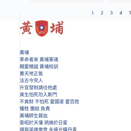
1
2
3
4
黃埔
革命者來 黃埔軍魂
親愛精誠 黃埔校訓
養天地正氣
法古今完人
升官發財請往他處
貪生怕死勿入斯門
不貪財 不怕死 愛國家 愛百姓
犧牲 團結 負責
黃埔師生碧血
垂昭於天壤 炳煥於日星
譜寫英雄樂章 永遠光耀丹青