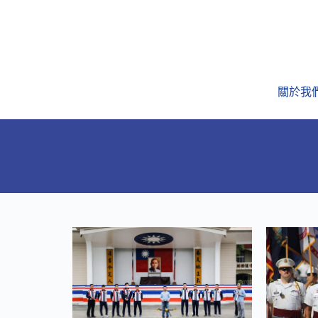
跳
至
主
要
內
關於我
容