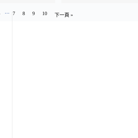
…
5
7
8
9
10
下一頁 »